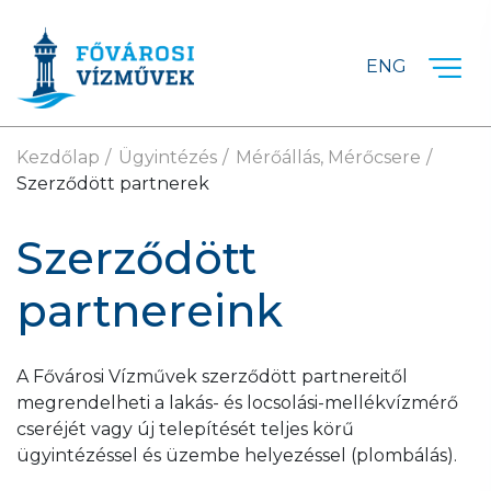
Ugrás a fő tartalomra
ENG
Kezdőlap
Ügyintézés
Mérőállás, Mérőcsere
Szerződött partnerek
Szerződött
partnereink
A Fővárosi Vízművek szerződött partnereitől
megrendelheti a lakás- és locsolási-mellékvízmérő
cseréjét vagy új telepítését teljes körű
ügyintézéssel és üzembe helyezéssel (plombálás).