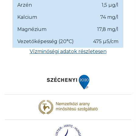
Arzén
1,5 µg/l
Kalcium
74 mg/l
Magnézium
17,8 mg/l
Vezetőképesség (20°C)
475 µS/cm
Vízminőségi adatok részletesen