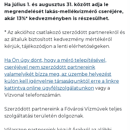
Ha július 1. és augusztus 31. között adja le
megrendelését lakás-mellékvízmérő cseréjére,
akár 13%* kedvezményben is részesülhet.
* Az akcióhoz csatlakozó szerződött partnerekről és
az általuk biztosított kedvezmény mértékéről
kérjük, tájékozódjon a lenti elérhetőségeken.
Ha Ön úgy dönt, hogy a mérő telepítésével,
cseréjével nem szerződött partnereink
valamelyikét bízza meg, az üzembe helyezést
külön kell igényelnie társaságunktól erre a linkre
kattintva online ügyfélszolgálatunkon
vagy a
Vízvonal telefonszámán.
Szerződött partnereink a Fővárosi Vízművek teljes
szolgáltatási területén dolgoznak.
Válasszon partnereink közül! Áraikról az alábbi