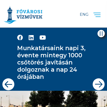
Ugrás a fő tartalomra
ENG
Munkatársaink napi 3,
évente mintegy 1000
csőtörés javításán
dolgoznak a nap 24
órájában