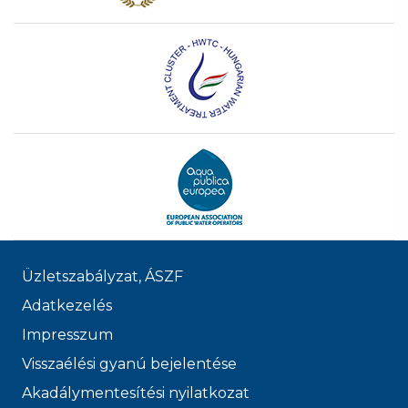
Üzletszabályzat, ÁSZF
Adatkezelés
Impresszum
Visszaélési gyanú bejelentése
Akadálymentesítési nyilatkozat