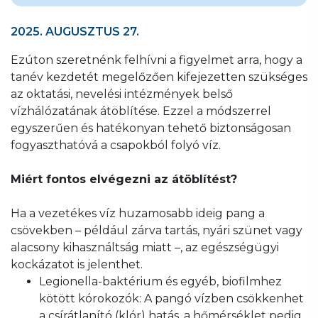
2025. AUGUSZTUS 27.
Ezúton szeretnénk felhívni a figyelmet arra, hogy a
tanév kezdetét megelőzően kifejezetten szükséges
az oktatási, nevelési intézmények belső
vízhálózatának átöblítése. Ezzel a módszerrel
egyszerűen és hatékonyan tehető biztonságosan
fogyaszthatóvá a csapokból folyó víz.
Miért fontos elvégezni az átöblítést?
Ha a vezetékes víz huzamosabb ideig pang a
csövekben – például zárva tartás, nyári szünet vagy
alacsony kihasználtság miatt –, az egészségügyi
kockázatot is jelenthet.
Legionella-baktérium és egyéb, biofilmhez
kötött kórokozók: A pangó vízben csökkenhet
a csírátlanító (klór) hatás, a hőmérséklet pedig