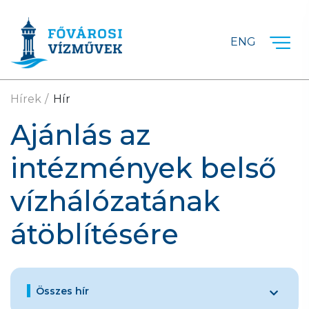
Ugrás a fő tartalomra
ENG
Hírek
Hír
Ajánlás az
intézmények belső
vízhálózatának
átöblítésére
Összes hír