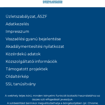
Üzletszabályzat, ÁSZF
Adatkezelés
Impresszum
Visszaélési gyanú bejelentése
Akadálymentesítési nyilatkozat
Közérdekű adatok
Közszolgáltatói információk
Támogatott projektek
Oldaltérkép
SSL tanúsítvány
© 2026 FŐVÁROSI
A webhely teljes körű, minden kényelmi funkciót biztosító használatához az
összes süti elfogadását javasoljuk.
VÍZMŰVEK
A sütibeállítást bármikor megváltoztathatja a böngészőjében (pl.: Chrome,