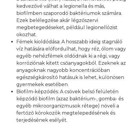
kedvezővé válhat a legionella és más,
biofilmben szaporodó baktériumok számára.
Ezek belélegzése akár légzőszervi
megbetegedéseket, például legionellózist
okozhat.
Fémek kioldódása: A hosszabb ideig stagnáló
víz hatására előfordulhat, hogy réz, ólom vagy
egyéb nehézfémek oldódnak ki a régi, vagy
korróziónak kitett csőanyagokból. Ezeknek az
anyagoknak nagyobb koncentrációban
egészségkárosító hatásuk is lehet, különösen
gyermekek esetében.
Biofilm-képződés: A csövek belső felületén
képződő biofilm (azaz baktérium-, gomba- és
egyéb mikroorganizmusok rétege) növeli a
fertőző kórokozók megtelepedésének és
terjedésének esélyét.