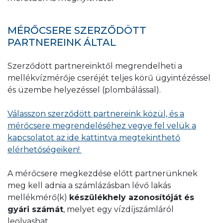
attól, hogy biztonsági záróelem
található-e rajta vagy sem.
MÉRŐCSERE SZERZŐDÖTT
Ha a vízmérő kevesebb, mint 8 éve
PARTNEREINK ÁLTAL
került hitelesítésre, és a biztonsági
záróelem (sárga műanyag) sértetlenül
Szerződött partnereinktől megrendelheti a
rajta van, akkor a szerződéskötés
mellékvízmérője cseréjét teljes körű ügyintézéssel
kezdeményezhető üzembe helyezés
és üzembe helyezéssel (plombálással).
nélkül.
Ha a vízmérő hiteles, de nem található
Válasszon szerződött partnereink közül, és a
rajta biztonsági záróelem (sárga
mérőcsere megrendeléséhez vegye fel velük a
műanyag), akkor a szerződéskötés
kapcsolatot az ide kattintva megtekinthető
kezdeményezhető, a vízmérő üzembe
elérhetőségeiken!
helyezését kell igényelni társaságunktól.
A mérőcsere megkezdése előtt partnerünknek
A plomba a Mérésügyi Hivatal által
meg kell adnia a számlázásban lévő lakás
felhelyezett, fém vagy műanyag hatósági
mellékmérő(k)
készülékhely azonosítóját és
záróelem vagy matrica, mely a vízmérő
gyári számát
, melyet egy vízdíjszámláról
hitelesítési évét igazolja. A hitelesítés éve a
leolvashat.