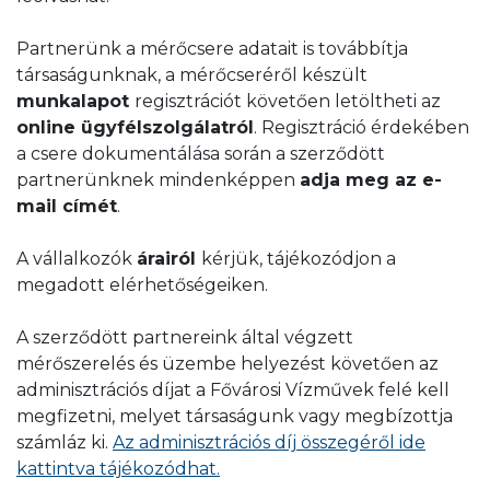
plombán, a mérő előlapján, vagy a készüléken
az újrahitelesítést igazoló matricán található.
Partnerünk a mérőcsere adatait is továbbítja
társaságunknak, a mérőcseréről készült
Ha a plomba leszakad a mérőről, vagy
munkalapot
regisztrációt követően letöltheti az
megsérül, akkor a mérő nem minősül
online ügyfélszolgálatról
. Regisztráció érdekében
hitelesnek, függetlenül attól, hogy a
a csere dokumentálása során a szerződött
hitelesség további feltételei (a mérő épsége,
partnerünknek mindenképpen
adja meg az e-
illetve burkolatának megbontatlansága, a
mail címét
.
mellékmérő hitelesítési évét tanúsító dátum)
adottak. Ez esetben cserélni kell a mérőt.
A vállalkozók
árairól
kérjük, tájékozódjon a
megadott elérhetőségeiken.
A szerződött partnereink által végzett
mérőszerelés és üzembe helyezést követően az
adminisztrációs díjat a Fővárosi Vízművek felé kell
megfizetni, melyet társaságunk vagy megbízottja
számláz ki.
Az adminisztrációs díj összegéről ide
Hitelesítési év a fém plombán
kattintva tájékozódhat.