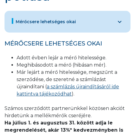
Mérőcsere lehetséges okai
MÉRŐCSERE LEHETSÉGES OKAI
Adott évben lejár a mérő hitelessége.
Meghibásodott a mérő (hibásan mér).
Már lejárt a mérő hitelessége, megszűnt a
szerződése, de szeretné a számlázást
újraindítani (
a számlázás újraindításáról ide
kattintva tájékozódhat
).
Számos szerződött partnerünkkel közösen akciót
hirdetünk a mellékmérők cseréjére.
Ha július 1. és augusztus 31. között adja le
megrendelését, akár 13%* kedvezményben is