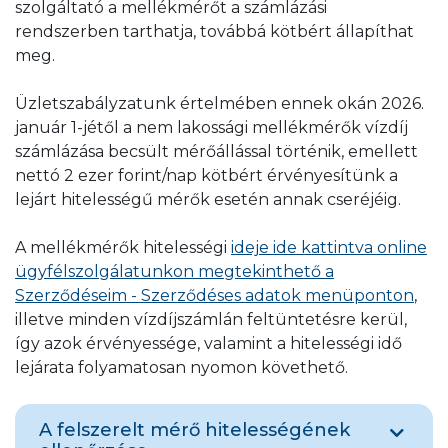
szolgáltató a mellékmérőt a számlázási
rendszerben tarthatja, továbbá kötbért állapíthat
meg.
Üzletszabályzatunk értelmében ennek okán 2026.
január 1-jétől a nem lakossági mellékmérők vízdíj
számlázása becsült mérőállással történik, emellett
nettó 2 ezer forint/nap kötbért érvényesítünk a
lejárt hitelességű mérők esetén annak cseréjéig.
A mellékmérők hitelességi
ideje ide kattintva online
ügyfélszolgálatunkon megtekinthető a
Szerződéseim - Szerződéses adatok menüponton
,
illetve minden vízdíjszámlán feltüntetésre kerül,
így azok érvényessége, valamint a hitelességi idő
lejárata folyamatosan nyomon követhető.
A felszerelt mérő hitelességének