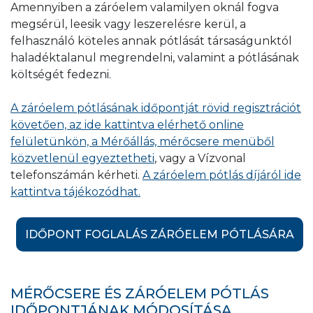
Amennyiben a záróelem valamilyen oknál fogva
rögzítésével egy időben kérünk beadni.
Egy kiszállással elvégzett munka esetén egy
megsérül, leesik vagy leszerelésre kerül, a
kiszállási díjat számlázunk. Amennyiben
felhasználó köteles annak pótlását társaságunktól
A csoportos csere és/vagy üzembe helyezés
viszont a munka mennyisége indokolja (pl.:
haladéktalanul megrendelni, valamint a pótlásának
időpontjának egyeztetését munkatársunk
100 lakásos ház esetén), a kiszállási díj
költségét fedezni.
telefonon fogja kezdeményezni.
mértéke kiszállásonként a munkát végzők
számának és a munkavégzés napjainak
A záróelem pótlásának időpontját rövid regisztrációt
függvényében kerül megállapításra.
követően, az ide kattintva elérhető online
felületünkön, a Mérőállás, mérőcsere menüből
A csere és/vagy üzembe helyezés helyszíni
közvetlenül egyeztetheti
, vagy a Vízvonal
munkavégzés és adminisztrációs díja
telefonszámán kérheti.
A záróelem pótlás díjáról ide
fogyasztási helyenként kerül kiszámlázásra.
kattintva tájékozódhat.
A csoportos megrendelés díjai ide kattintva
IDŐPONT FOGLALÁS ZÁRÓELEM PÓTLÁSÁRA
tekinthetőek meg.
MÉRŐCSERE ÉS ZÁRÓELEM PÓTLÁS
IDŐPONTJÁNAK MÓDOSÍTÁSA