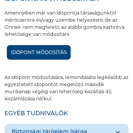
Amennyiben már van időpontja társaságunktól
mérőcserére és/vagy üzembe helyezésre, de az
Önnek nem megfelelő, az alábbi gombra kattintva
lehetősége van módosítani.
IDŐPONT MÓDOSÍTÁS
Az időpont módosítására, lemondására legkésőbb az
egyeztetett időpontot megelőző második
munkanap végéig van lehetőség kiszállási díj
kiszámlázása nélkül.
EGYÉB TUDNIVALÓK
Biztonsági záróelem (sárga