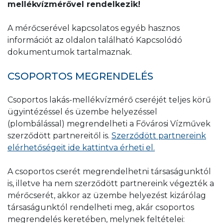
mellékvízmérővel rendelkezik!
kell tüntetni az online űrlapon vagy a
a 06 1 247 7777-es telefonszámon.
nyilvántartásba vesszük az új mellékmérőket.
Mellékvízmérő csere dokumentumon.
A mérőcserével kapcsolatos egyéb hasznos
Amennyiben az egyeztetett időpontban a
információt az oldalon található Kapcsolódó
megrendelő vagy meghatalmazottja nem
dokumentumok tartalmaznak.
biztosítja a mellékmérőhöz való hozzáférést,
meghiúsult üzembe helyezési díjat
CSOPORTOS MEGRENDELÉS
számolunk fel, melynek összegéről ide
kattintva tájékozódhat.
Csoportos lakás-mellékvízmérő cseréjét teljes körű
ügyintézéssel és üzembe helyezéssel
(plombálással) megrendelheti a Fővárosi Vízművek
szerződött partnereitől is.
Szerződött partnereink
elérhetőségeit ide kattintva érheti el.
A csoportos cserét megrendelhetni társaságunktól
is, illetve ha nem szerződött partnereink végezték a
mérőcserét, akkor az üzembe helyezést kizárólag
társaságunktól rendelheti meg, akár csoportos
megrendelés keretében, melynek feltételei: