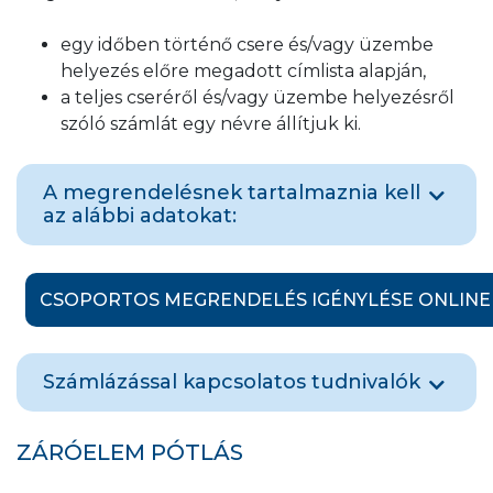
egy időben történő csere és/vagy üzembe
helyezés előre megadott címlista alapján,
a teljes cseréről és/vagy üzembe helyezésről
szóló számlát egy névre állítjuk ki.
A megrendelésnek tartalmaznia kell
az alábbi adatokat:
az érintett lakások listáját (név, emelet/ajtó),
a költségviselő nevét, címét, melyre
CSOPORTOS MEGRENDELÉS IGÉNYLÉSE ONLINE
társaságunk a számlát kiállítja,
kapcsolattartó nevét, címét, telefonszámát.
Számlázással kapcsolatos tudnivalók
Csoportos megrendelés esetén az adatokat
az innen letölthető Excel-táblázatban kérjük
A kiszállási díjat a munkavégzés alapján
ZÁRÓELEM PÓTLÁS
megadni
. A kitöltött táblázatot online vagy
állapítjuk meg.
személyes ügyfélszolgálatunkon a rendelés