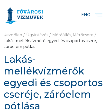
Ugrás a fő tartalomra
ENG
Kezdőlap
Ügyintézés
Mérőállás, Mérőcsere
Lakás-mellékvízmérő egyedi és csoportos csere,
záróelem pótlás
Lakás-
mellékvízmérők
egyedi és csoportos
cseréje, záróelem
pótlása