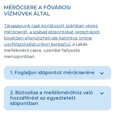
MÉRŐCSERE A FŐVÁROSI
VÍZMŰVEK ÁLTAL
Társaságunk csak korlátozott számban végez
mérőcserét, a szabad időpontokat regisztrációt
követően ellenőrizheti ide kattintva, online
ügyfélszolgálatunkon keresztül
, a Lakás-
mellékmérő csere, üzembe helyezés
menüpontban.
Hitelesítési év matricával, mely a mérő oldalán
található
1. Foglaljon időpontot mérőcserére
A
Foglaljon időpontot mérőcserére és az azt
2. Biztosítsa a mellékmérőhöz való
követő üzembe helyezésre online
hozzáférést az egyeztetett
ügyfélszolgálatunkon keresztül, erre a linkre
időpontban
kattintva
, a Lakás-mellékmérő csere, üzembe
helyezés menüpontban.