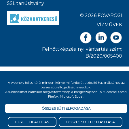
SSL tanúsítvány
© 2026 FŐVÁROSI
VÍZMŰVEK
Felnőttképzési nyilvántartási szám:
B/2020/005400
A webhely teljes körű, minden kényelmi funkciót biztosító használatához az
összes süti elfogadását javasoljuk.
A sütibeállítást bármikor megváltoztathatja a böngészőjében (pl.: Chrome, Safari,
Firefox, Microsoft Edge).
ÖSSZES SÜTI ELFOGADÁSA
EGYEDI BEÁLLÍTÁS
ÖSSZES SÜTI ELUTASÍTÁSA
Üdvözlöm, miben segíthetek?
Én egy információs robot vagyok, segítek eligazodni a honlapon és az online ügyfélszolgálati felületen. Meg tudom mondani, hogy milyen esetben mi a teendője, hol talál információkat.
Kérem, egyszerű mondatokban fogalmazzon, és ügyeljen a helyesírásra. Minden kérdésével segítséget nyújt a fejlődésemben. Kapcsolódó [adatkezelési tájékoztatót|https://www.vizmuvek.hu/files/public/new/fovarosi-vizmuvek/kozerdeku-adatok/adatvedelem/adatkezelesi-tajekoztato-chatbot.pdf] a kérdés feltételével elfogadja.