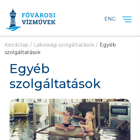
Ugrás a fő tartalomra
ENG
Kezdőlap
Lakossági szolgáltatások
Egyéb
szolgáltatások
Egyéb
szolgáltatások