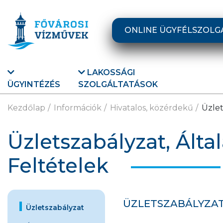
Ugrás a fő tartalomra
ONLINE ÜGYFÉLSZOLG
LAKOSSÁGI
ÜGYINTÉZÉS
SZOLGÁLTATÁSOK
Kezdőlap
Információk
Hivatalos, közérdekű
Üzlet
Üzletszabályzat, Álta
Feltételek
ÜZLETSZABÁLYZA
Üzletszabályzat