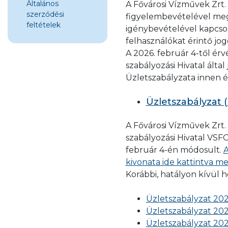
Általános
A Fővárosi Vízművek Zrt.
szerződési
figyelembevételével meg
feltételek
igénybevételével kapcsola
felhasználókat érintő jo
A 2026. február 4-től ér
szabályozási Hivatal álta
Üzletszabályzata innen é
Üzletszabályzat (
A Fővárosi Vízművek Zrt.
szabályozási Hivatal VS
február 4-én módosult.
A
kivonata ide kattintva me
Korábbi, hatályon kívül 
Üzletszabályzat 2025.
Üzletszabályzat 2024.
Üzletszabályzat 2024.