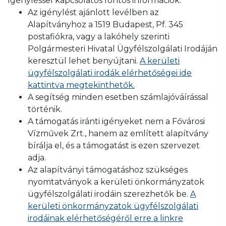
Igényléssel kapcsolatos fontos információk:
Az igénylést ajánlott levélben az
Alapítványhoz a 1519 Budapest, Pf. 345
postafiókra, vagy a lakóhely szerinti
Polgármesteri Hivatal Ügyfélszolgálati Irodáján
keresztül lehet benyújtani.
A kerületi
ügyfélszolgálati irodák elérhetőségei ide
kattintva megtekinthetők.
A segítség minden esetben számlajóváírással
történik.
A támogatás iránti igényeket nem a Fővárosi
Vízművek Zrt., hanem az említett alapítvány
bírálja el, és a támogatást is ezen szervezet
adja.
Az alapítványi támogatáshoz szükséges
nyomtatványok a kerületi önkormányzatok
ügyfélszolgálati irodáin szerezhetők be.
A
kerületi önkormányzatok ügyfélszolgálati
irodáinak elérhetőségéről erre a linkre