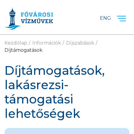
Ugrás a fő tartalomra
ENG
Kezdőlap
Információk
Díjszabások
Díjtámogatások
Díjtámogatások,
lakásrezsi-
támogatási
lehetőségek