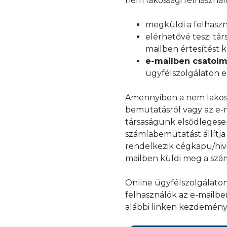
nem lakossági felhasznál
megküldi a felhasz
elérhetővé teszi tá
mailben értesítést k
e-mailben csatol
ügyfélszolgálaton er
Amennyiben a nem lakossá
bemutatásról vagy az e-
társaságunk elsődlegesen
számlabemutatást állítj
rendelkezik cégkapu/hiva
mailben küldi meg a szám
Online ügyfélszolgálaton
felhasználók az e-mailbe
alábbi linken kezdemény