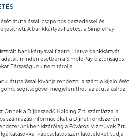
ETÉS
tését átutalással, csoportos beszedéssel és
teljesítheti. A bankkártyás fizetést a SimplePay
trált bankkártyával fizetni, illetve bankkártyát
ya adatait minden esetben a SimplePay biztonságos
okat Társaságunk nem tárolja.
ki átutalással kívánja rendezni, a számla kijelölését
ő gomb segítségével megjelenítheti az átutaláshoz
t Önnek a Díjbeszedő Holding Zrt. számlázza, a
tos számlázási információkat a Díjnet rendszerén
 rendszerünkben kizárólag a Fővárosi Vízművek Zrt.
zolgáltatásokkal kapcsolatos számlatételeket tudja