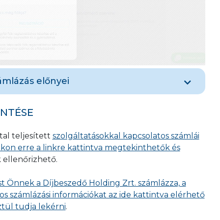
ámlázás előnyei
láiról e-mailben kap értesítést,
INTÉSE
ítési idővel számolnia, az elkészült számláit a
apján azonnal megkaphatja és megtekintheti,
al teljesített
szolgáltatásokkal kapcsolatos számlái
nikus formában tekintheti meg, elmentheti és
kon erre a linkre kattintva megtekinthetők és
ne (bankkártyás, átutalás) fizetési módokon
 ellenőrizhető.
 kiegyenlítéséről akár csak két kattintással,
i nem keverednek el, régi számlái nem foglalnak
st Önnek a Díjbeszedő Holding Zrt. számlázza, a
óan, rendszerezetten visszakereshetőek és
os számlázási információkat az ide kattintva elérhető
tőek,
tül tudja lekérni
.
számla használatával Ön is hozzájárul a környezet