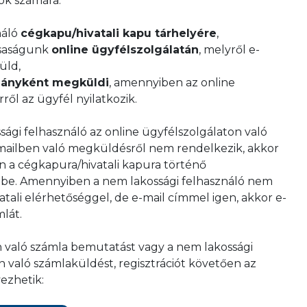
ók számára:
náló
cégkapu/hivatali kapu tárhelyére
,
rsaságunk
online ügyfélszolgálatán
, melyről e-
üld,
mányként megküldi
, amennyiben az online
ről az ügyfél nyilatkozik.
gi felhasználó az online ügyfélszolgálaton való
mailben való megküldésről nem rendelkezik, akkor
 a cégkapura/hivatali kapura történő
a be. Amennyiben a nem lakossági felhasználó nem
tali elérhetőséggel, de e-mail címmel igen, akkor e-
lát.
 való számla bemutatást vagy a nem lakossági
n való számlaküldést, regisztrációt követően az
ezhetik: