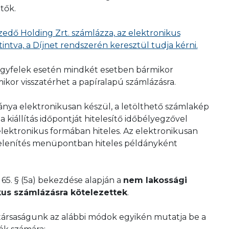
tők.
zedő Holding Zrt. számlázza, az elektronikus
intva, a Díjnet rendszerén keresztül tudja kérni.
 ügyfelek esetén mindkét esetben bármikor
ikor visszatérhet a papíralapú számlázásra.
ánya elektronikusan készül, a letölthető számlakép
 a kiállítás időpontját hitelesítő időbélyegzővel
elektronikus formában hiteles. Az elektronikusan
gjelenítés menüpontban hiteles példányként
. 65. § (5a) bekezdése alapján a
nem lakossági
kus számlázásra kötelezettek
.
társaságunk az alábbi módok egyikén mutatja be a