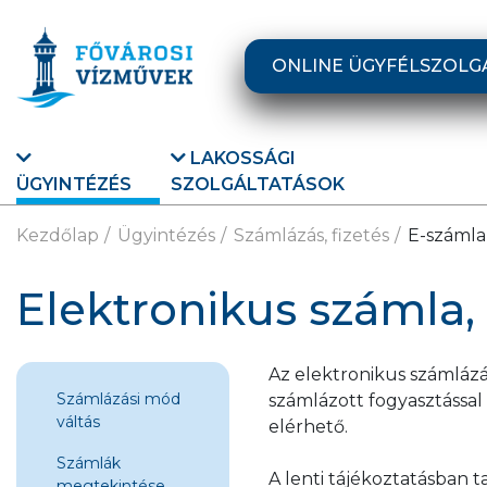
Ugrás a fő tartalomra
ONLINE ÜGYFÉLSZOLG
LAKOSSÁGI
ÜGYINTÉZÉS
SZOLGÁLTATÁSOK
Kezdőlap
Ügyintézés
Számlázás, fizetés
E-számla,
Elektronikus számla, 
Az elektronikus számlázá
Számlázási mód
számlázott fogyasztássa
váltás
elérhető.
Számlák
A lenti tájékoztatásban ta
megtekintése