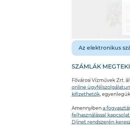
Az elektronikus sz
az elkészült szám
SZÁMLÁK MEGTEK
nem kell a kézbes
számlakészítés n
Fővárosi Vízművek Zrt. ált
számláit elektro
online ügyfélszolgálatun
biztonságos, onli
kifizethetők
, egyenlegük
gondoskodhat azok
az érkező számlá
Amennyiben
a fogyasztá
helyet, átláthat
felhasználással kapcsolat
nyomon követhe
Díjnet rendszerén keresz
az elektronikus 