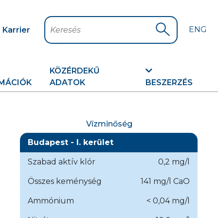
ENG
Karrier
Keresés
Keresés indítá
KÖZÉRDEKŰ
MÁCIÓK
ADATOK
BESZERZÉS
Vízminőség
Budapest - I. kerület
Szabad aktív klór
0,2 mg/l
Összes keménység
141 mg/l CaO
Ammónium
< 0,04 mg/l