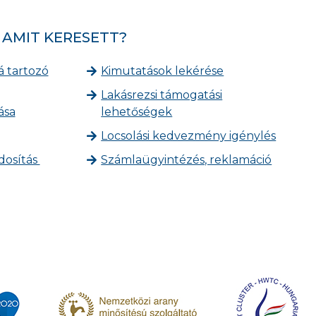
 AMIT KERESETT?
á tartozó
Kimutatások lekérése
Lakásrezsi támogatási
ása
lehetőségek
Locsolási kedvezmény igénylés
dosítás
Számlaügyintézés, reklamáció