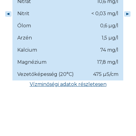
Nitrát
10,6 mg/l
Nitrit
< 0,03 mg/l
Ólom
0,6 µg/l
Arzén
1,5 µg/l
Kalcium
74 mg/l
Magnézium
17,8 mg/l
Vezetőképesség (20°C)
475 µS/cm
Vízminőségi adatok részletesen