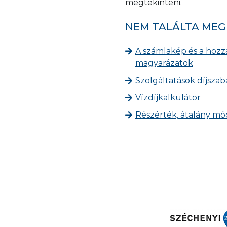
megtekinteni.
NEM TALÁLTA MEG
A számlakép és a hozz
magyarázatok
Szolgáltatások díjszab
Vízdíjkalkulátor
Részérték, átalány mó