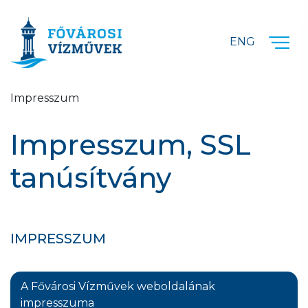
Ugrás a fő tartalomra
ENG
Impresszum
Impresszum, SSL
tanúsítvány
IMPRESSZUM
A Fővárosi Vízművek weboldalának
impresszuma