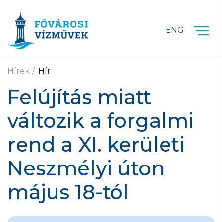
Ugrás a fő tartalomra
ENG
Hírek
Hír
Felújítás miatt
változik a forgalmi
rend a XI. kerületi
Neszmélyi úton
május 18-tól