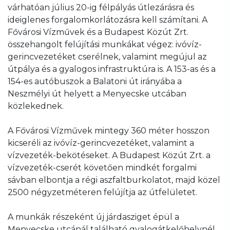
várhatóan július 20-ig félpályás útlezárásra és
ideiglenes forgalomkorlátozásra kell számítani. A
Fővárosi Vízművek és a Budapest Közút Zrt.
összehangolt felújítási munkákat végez: ivóvíz-
gerincvezetéket cserélnek, valamint megújul az
útpálya és a gyalogos infrastruktúra is. A 153-as és a
154-es autóbuszok a Balatoni út irányába a
Neszmélyi út helyett a Menyecske utcában
közlekednek.
A Fővárosi Vízművek mintegy 360 méter hosszon
kicseréli az ivóvíz-gerincvezetéket, valamint a
vízvezeték-bekötéseket. A Budapest Közút Zrt. a
vízvezeték-cserét követően mindkét forgalmi
sávban elbontja a régi aszfaltburkolatot, majd közel
2500 négyzetméteren felújítja az útfelületet.
A munkák részeként új járdasziget épül a
Menyecske utcánál található gyalogátkelőhelynél,