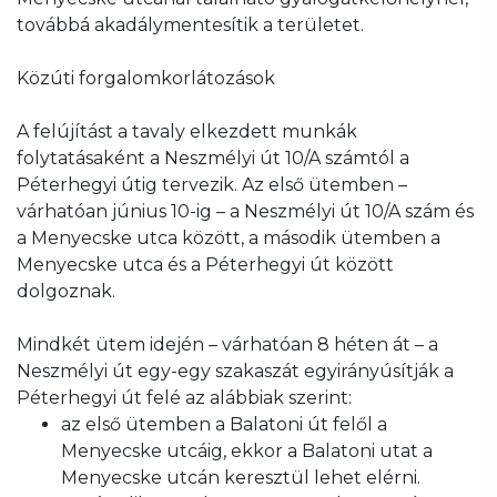
továbbá akadálymentesítik a területet.
Közúti forgalomkorlátozások
A felújítást a tavaly elkezdett munkák
folytatásaként a Neszmélyi út 10/A számtól a
Péterhegyi útig tervezik. Az első ütemben –
várhatóan június 10-ig – a Neszmélyi út 10/A szám és
a Menyecske utca között, a második ütemben a
Menyecske utca és a Péterhegyi út között
dolgoznak.
Mindkét ütem idején – várhatóan 8 héten át – a
Neszmélyi út egy-egy szakaszát egyirányúsítják a
Péterhegyi út felé az alábbiak szerint:
az első ütemben a Balatoni út felől a
Menyecske utcáig, ekkor a Balatoni utat a
Menyecske utcán keresztül lehet elérni.