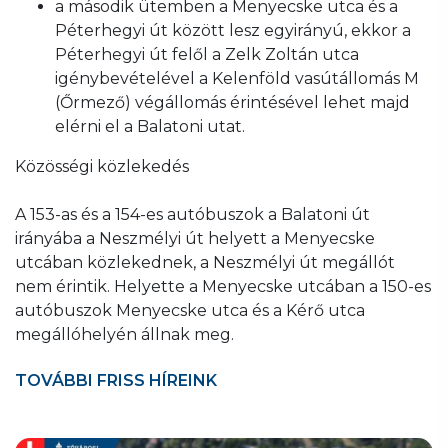
a második ütemben a Menyecske utca és a
Péterhegyi út között lesz egyirányú, ekkor a
Péterhegyi út felől a Zelk Zoltán utca
igénybevételével a Kelenföld vasútállomás M
(Őrmező) végállomás érintésével lehet majd
elérni el a Balatoni utat.
Közösségi közlekedés
A 153-as és a 154-es autóbuszok a Balatoni út
irányába a Neszmélyi út helyett a Menyecske
utcában közlekednek, a Neszmélyi út megállót
nem érintik. Helyette a Menyecske utcában a 150-es
autóbuszok Menyecske utca és a Kérő utca
megállóhelyén állnak meg.
TOVÁBBI FRISS HÍREINK