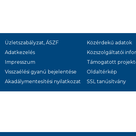
Üzletszabályzat, ÁSZF
Közérdekű adatok
Adatkezelés
Közszolgáltatói inf
Impresszum
Támogatott projekt
Visszaélési gyanú bejelentése
Oldaltérkép
Akadálymentesítési nyilatkozat
SSL tanúsítvány