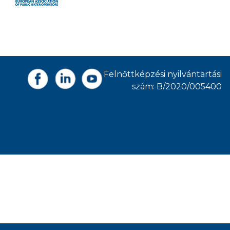
Felnőttképzési nyilvántartási
szám: B/2020/005400