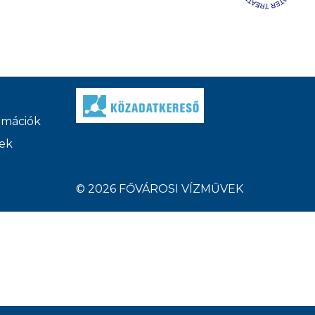
ormációk
ek
© 2026 FŐVÁROSI VÍZMŰVEK