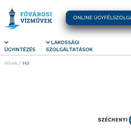
Ugrás a fő tartalomra
ONLINE ÜGYFÉLSZOLG
LAKOSSÁGI
ÜGYINTÉZÉS
SZOLGÁLTATÁSOK
Hírek
Hír