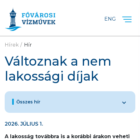
Ugrás a fő tartalomra
ENG
Hírek
Hír
Változnak a nem
lakossági díjak
Összes hír
2026. JÚLIUS 1.
A lakosság továbbra is a korábbi árakon veheti