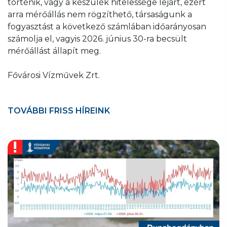
történik, vagy a készülék hitelessége lejárt, ezért
arra mérőállás nem rögzíthető, társaságunk a
fogyasztást a következő számlában időarányosan
számolja el, vagyis 2026. június 30-ra becsült
mérőállást állapít meg.
Fővárosi Vízművek Zrt.
TOVÁBBI FRISS HÍREINK