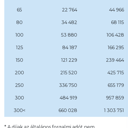
65
22 764
44 966
80
34 482
68 115
100
53 880
106 428
125
84 187
166 295
150
121 229
239 464
200
215 520
425 715
250
336 750
655 179
300
484 919
957 859
300<
660 028
1 303 751
* A díjak az általános forgalmi adót nem