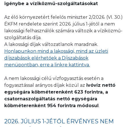
igénybe a víziközmű-szolgáltatásokat
Az élő környezetért felelős miniszter 2/2026. (VI. 30.)
ÉKFM rendelete szerint 2026. július 1-jétől a nem
lakossági felhasználók számára változik a víziközmű-
szolgáltatás díja.
A lakossági díjak változatlanok maradnak.
Honlapunkon mind a lakossági, mind az üzleti
díjszabások elérhetőek a Díjszabások
menüpontban, erre a linkre kattintva.
A nem lakossági célú vízfogyasztás esetén a
fogyasztással arányos díjak közül az
ivóvíz nettó
egységára köbméterenként 623 forintra, a
csatornaszolgáltatás nettó egységára
köbméterenként 954 forintra módosul
.
2026. JÚLIUS 1-JÉTŐL ÉRVÉNYES NEM