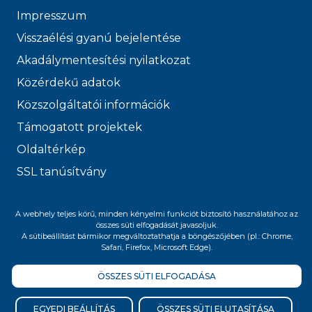
Impresszum
Visszaélési gyanú bejelentése
Akadálymentesítési nyilatkozat
Közérdekű adatok
Közszolgáltatói információk
Támogatott projektek
Oldaltérkép
SSL tanúsítvány
© 2026 FŐVÁROSI
A webhely teljes körű, minden kényelmi funkciót biztosító használatához az
VÍZMŰVEK
összes süti elfogadását javasoljuk.
A sütibeállítást bármikor megváltoztathatja a böngészőjében (pl.: Chrome,
Safari, Firefox, Microsoft Edge).
ÖSSZES SÜTI ELFOGADÁSA
Felnőttképzési nyilvántartási szám:
B/2020/005400
EGYEDI BEÁLLÍTÁS
ÖSSZES SÜTI ELUTASÍTÁSA