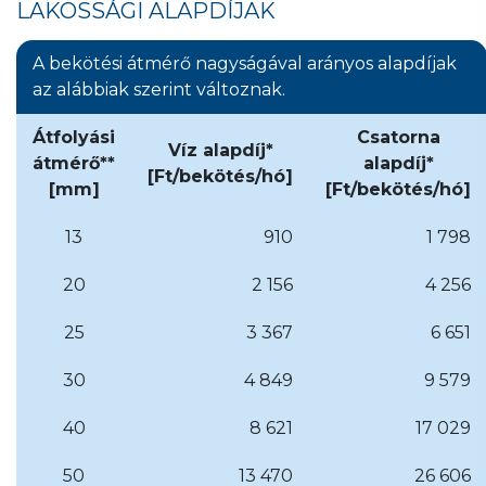
LAKOSSÁGI ALAPDÍJAK
A bekötési átmérő nagyságával arányos alapdíjak
az alábbiak szerint változnak.
Átfolyási
Csatorna
Víz alapdíj*
átmérő**
alapdíj*
[Ft/bekötés/hó]
[mm]
[Ft/bekötés/hó]
13
910
1 798
20
2 156
4 256
25
3 367
6 651
30
4 849
9 579
40
8 621
17 029
50
13 470
26 606