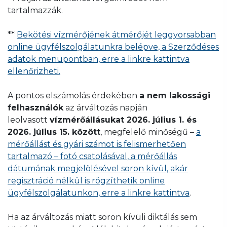
tartalmazzák.
**
Bekötési vízmérőjének átmérőjét leggyorsabban
online ügyfélszolgálatunkra belépve, a Szerződéses
adatok menüpontban, erre a linkre kattintva
ellenőrizheti.
A pontos elszámolás érdekében
a nem lakossági
felhasználók
az árváltozás napján
leolvasott
vízmérőállásukat 2026. július 1. és
2026. július 15. között
, megfelelő minőségű –
a
mérőállást és gyári számot is felismerhetően
tartalmazó – fotó csatolásával, a mérőállás
dátumának megjelölésével soron kívül, akár
regisztráció nélkül is rögzíthetik online
ügyfélszolgálatunkon, erre a linkre kattintva
.
Ha az árváltozás miatt soron kívüli diktálás sem