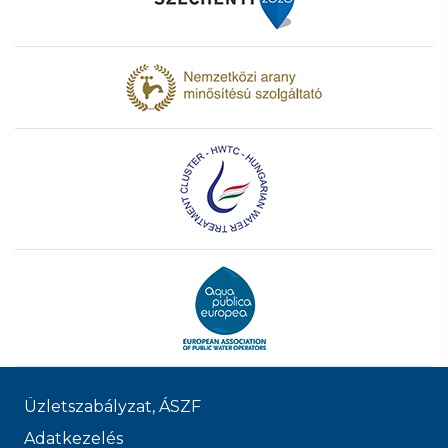
Üzletszabályzat, ÁSZF
Adatkezelés