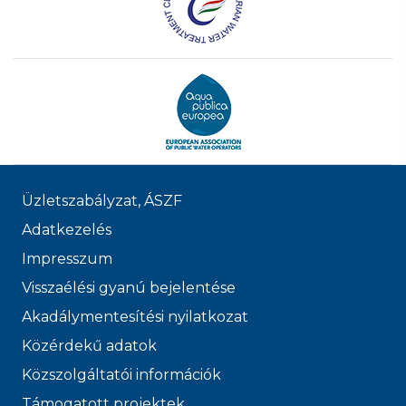
felülvizsgáljuk.
módjában a fenti díjtételtől eltekinteni, mivel
a folyamat során számlázott összeg
tartalmazza a vízmérő kiszerelési költségét,
illetve az előre fizetendő vizsgálati díjat is.
A pontossági vizsgálat államigazgatási eljárás,
megállapításai ellen csak bírósági eljárás
keretében van jogorvoslati lehetőség.
Üzletszabályzat, ÁSZF
Adatkezelés
Impresszum
Visszaélési gyanú bejelentése
Akadálymentesítési nyilatkozat
Közérdekű adatok
Közszolgáltatói információk
Támogatott projektek