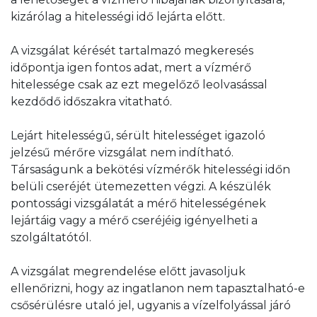
kizárólag a hitelességi idő lejárta előtt.
A vizsgálat kérését tartalmazó megkeresés
időpontja igen fontos adat, mert a vízmérő
hitelessége csak az ezt megelőző leolvasással
kezdődő időszakra vitatható.
Lejárt hitelességű, sérült hitelességet igazoló
jelzésű mérőre vizsgálat nem indítható.
Társaságunk a bekötési vízmérők hitelességi időn
belüli cseréjét ütemezetten végzi. A készülék
pontossági vizsgálatát a mérő hitelességének
lejártáig vagy a mérő cseréjéig igényelheti a
szolgáltatótól.
A vizsgálat megrendelése előtt javasoljuk
ellenőrizni, hogy az ingatlanon nem tapasztalható-e
csősérülésre utaló jel, ugyanis a vízelfolyással járó