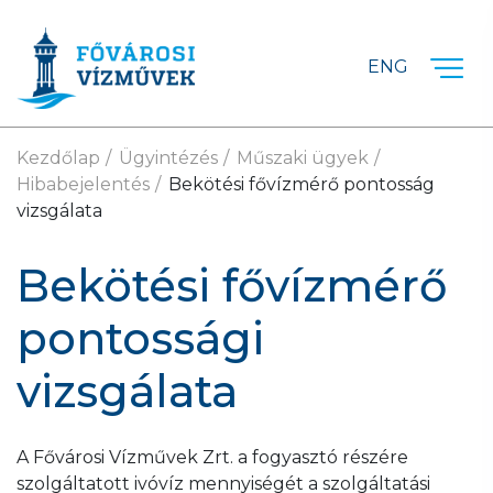
Ugrás a fő tartalomra
ENG
Kezdőlap
Ügyintézés
Műszaki ügyek
Hibabejelentés
Bekötési fővízmérő pontosság
vizsgálata
Bekötési fővízmérő
pontossági
vizsgálata
A Fővárosi Vízművek Zrt. a fogyasztó részére
szolgáltatott ivóvíz mennyiségét a szolgáltatási