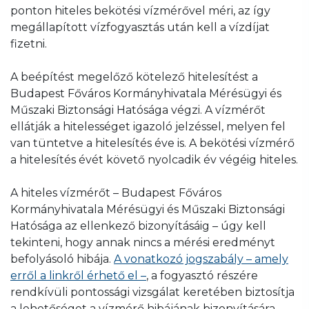
ponton hiteles bekötési vízmérővel méri, az így
megállapított vízfogyasztás után kell a vízdíjat
fizetni.
A beépítést megelőző kötelező hitelesítést a
Budapest Főváros Kormányhivatala Mérésügyi és
Műszaki Biztonsági Hatósága végzi. A vízmérőt
ellátják a hitelességet igazoló jelzéssel, melyen fel
van tüntetve a hitelesítés éve is. A bekötési vízmérő
a hitelesítés évét követő nyolcadik év végéig hiteles.
A hiteles vízmérőt – Budapest Főváros
Kormányhivatala Mérésügyi és Műszaki Biztonsági
Hatósága az ellenkező bizonyításáig – úgy kell
tekinteni, hogy annak nincs a mérési eredményt
befolyásoló hibája.
A vonatkozó jogszabály – amely
erről a linkről érhető el –
, a fogyasztó részére
rendkívüli pontossági vizsgálat keretében biztosítja
a lehetőséget a vízmérő hibájának bizonyítására,