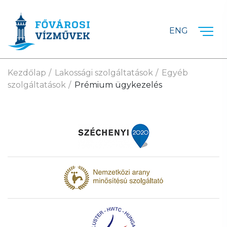
Ugrás a fő tartalomra
ENG
Kezdőlap
Lakossági szolgáltatások
Egyéb
szolgáltatások
Prémium ügykezelés