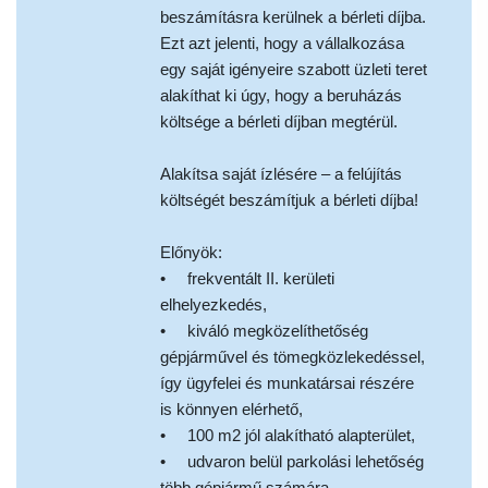
beszámításra kerülnek a bérleti díjba.
Ezt azt jelenti, hogy a vállalkozása
egy saját igényeire szabott üzleti teret
alakíthat ki úgy, hogy a beruházás
költsége a bérleti díjban megtérül.
Alakítsa saját ízlésére – a felújítás
költségét beszámítjuk a bérleti díjba!
Előnyök:
• frekventált II. kerületi
elhelyezkedés,
• kiváló megközelíthetőség
gépjárművel és tömegközlekedéssel,
így ügyfelei és munkatársai részére
is könnyen elérhető,
• 100 m2 jól alakítható alapterület,
• udvaron belül parkolási lehetőség
több gépjármű számára,