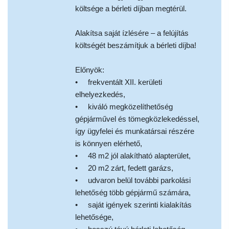
költsége a bérleti díjban megtérül.
Alakítsa saját ízlésére – a felújítás
költségét beszámítjuk a bérleti díjba!
Előnyök:
• frekventált XII. kerületi
elhelyezkedés,
• kiváló megközelíthetőség
gépjárművel és tömegközlekedéssel,
így ügyfelei és munkatársai részére
is könnyen elérhető,
• 48 m2 jól alakítható alapterület,
• 20 m2 zárt, fedett garázs,
• udvaron belül további parkolási
lehetőség több gépjármű számára,
• saját igények szerinti kialakítás
lehetősége,