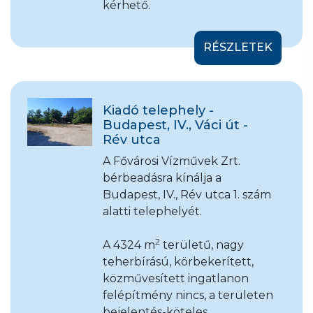
kérhető.
RÉSZLETEK
Kiadó telephely -
Budapest, IV., Váci út -
Rév utca
A Fővárosi Vízművek Zrt.
bérbeadásra kínálja a
Budapest, IV., Rév utca 1. szám
alatti telephelyét.
2
A 4324 m
területű, nagy
teherbírású, körbekerített,
közművesített ingatlanon
felépítmény nincs, a területen
bejelentés-köteles