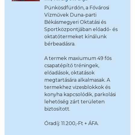
Pünkösdfürdőn, a Fővárosi
Vízművek Duna-parti
Békásmegyeri Oktatási és
Sportközpontjában előadó- és
oktatótermeket kínálunk
bérbeadásra.
A termek maxiumum 49 fős
csapatépítő tréningek,
előadások, oktatások
megtartására alkalmasak. A
termekhez vizesblokkok és
konyha kapcsolódik, parkolási
lehetőség zárt területen
biztosított.
Óradíj: 11.200,-Ft + ÁFA.