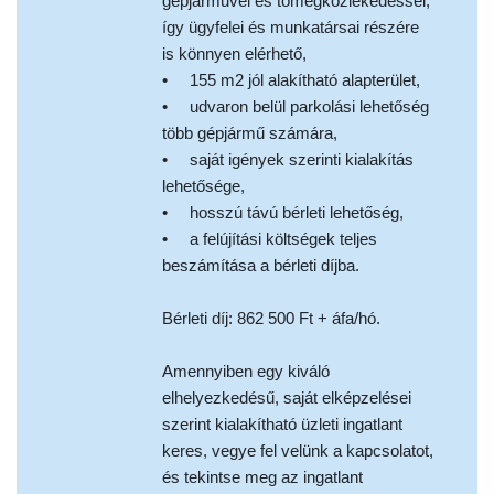
gépjárművel és tömegközlekedéssel,
így ügyfelei és munkatársai részére
is könnyen elérhető,
• 155 m2 jól alakítható alapterület,
• udvaron belül parkolási lehetőség
több gépjármű számára,
• saját igények szerinti kialakítás
lehetősége,
• hosszú távú bérleti lehetőség,
• a felújítási költségek teljes
beszámítása a bérleti díjba.
Bérleti díj: 862 500 Ft + áfa/hó.
Amennyiben egy kiváló
elhelyezkedésű, saját elképzelései
szerint kialakítható üzleti ingatlant
keres, vegye fel velünk a kapcsolatot,
és tekintse meg az ingatlant