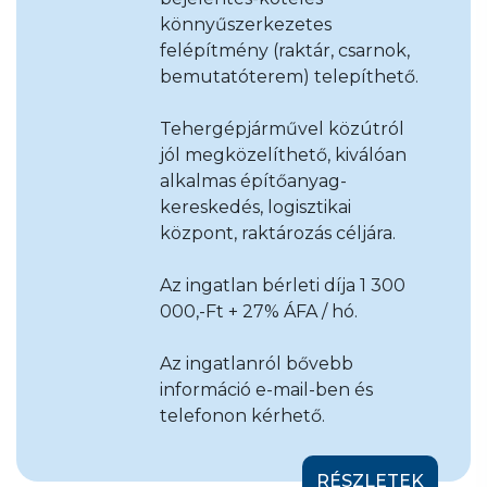
könnyűszerkezetes
felépítmény (raktár, csarnok,
bemutatóterem) telepíthető.
Tehergépjárművel közútról
jól megközelíthető, kiválóan
alkalmas építőanyag-
kereskedés, logisztikai
központ, raktározás céljára.
Az ingatlan bérleti díja 1 300
000,-Ft + 27% ÁFA / hó.
Az ingatlanról bővebb
információ e-mail-ben és
telefonon kérhető.
RÉSZLETEK