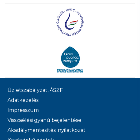
Üzletszabályzat, ÁSZF
Adatkezelés
Impresszum
Visszaélési gyanú bejelentése
Akadálymentesítési nyilatkozat