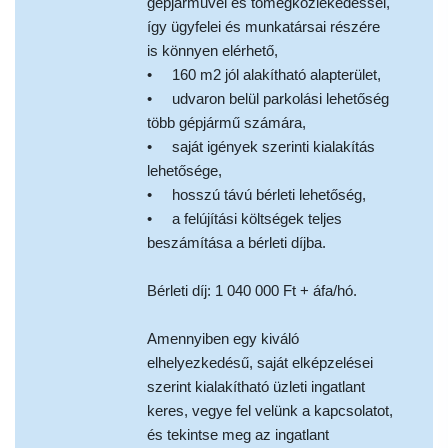
gépjárművel és tömegközlekedéssel,
így ügyfelei és munkatársai részére
is könnyen elérhető,
• 160 m2 jól alakítható alapterület,
• udvaron belül parkolási lehetőség
több gépjármű számára,
• saját igények szerinti kialakítás
lehetősége,
• hosszú távú bérleti lehetőség,
• a felújítási költségek teljes
beszámítása a bérleti díjba.
Bérleti díj: 1 040 000 Ft + áfa/hó.
Amennyiben egy kiváló
elhelyezkedésű, saját elképzelései
szerint kialakítható üzleti ingatlant
keres, vegye fel velünk a kapcsolatot,
és tekintse meg az ingatlant