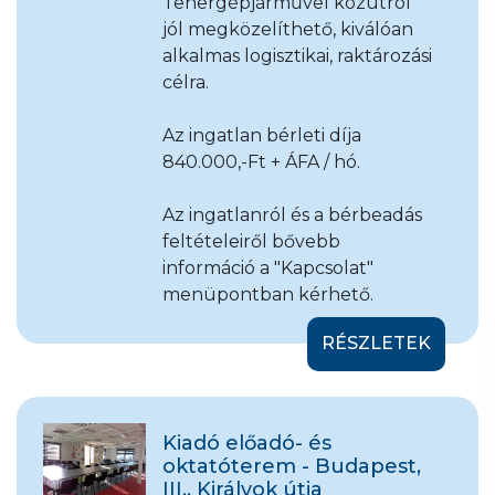
Tehergépjárművel közútról
jól megközelíthető, kiválóan
alkalmas logisztikai, raktározási
célra.
Az ingatlan bérleti díja
840.000,-Ft + ÁFA / hó.
Az ingatlanról és a bérbeadás
feltételeiről bővebb
információ a "Kapcsolat"
menüpontban kérhető.
RÉSZLETEK
Kiadó előadó- és
oktatóterem - Budapest,
III., Királyok útja