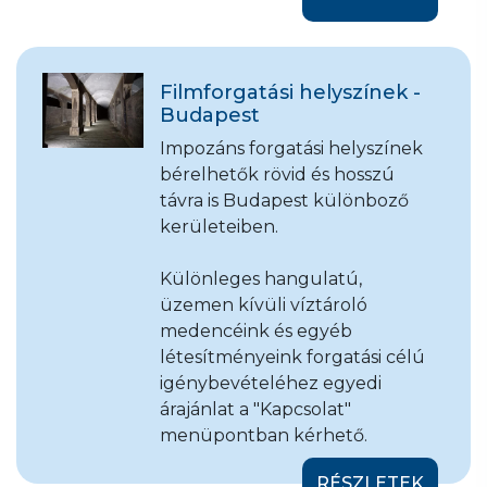
Filmforgatási helyszínek -
Budapest
Impozáns forgatási helyszínek
bérelhetők rövid és hosszú
távra is Budapest különboző
kerületeiben.
Különleges hangulatú,
üzemen kívüli víztároló
medencéink és egyéb
létesítményeink forgatási célú
igénybevételéhez egyedi
árajánlat a "Kapcsolat"
menüpontban kérhető.
RÉSZLETEK