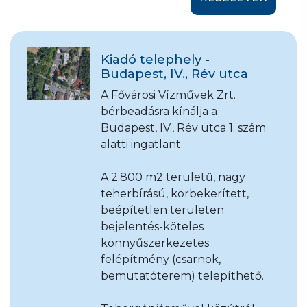
Kiadó telephely -
Budapest, IV., Rév utca
A Fővárosi Vízművek Zrt.
bérbeadásra kínálja a
Budapest, IV., Rév utca 1. szám
alatti ingatlant.
A 2.800 m2 területű, nagy
teherbírású, körbekerített,
beépítetlen területen
bejelentés-köteles
könnyűszerkezetes
felépítmény (csarnok,
bemutatóterem) telepíthető.