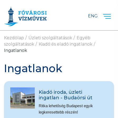
Ugrás a fő tartalomra
ENG
Kezdőlap
Üzleti szolgáltatások
Egyéb
szolgáltatások
Kiadó és eladó ingatlanok
Ingatlanok
Ingatlanok
Kiadó iroda, üzleti
ingatlan - Budaörsi út
Ritka lehetőség Budapest egyik
legkeresettebb részén!