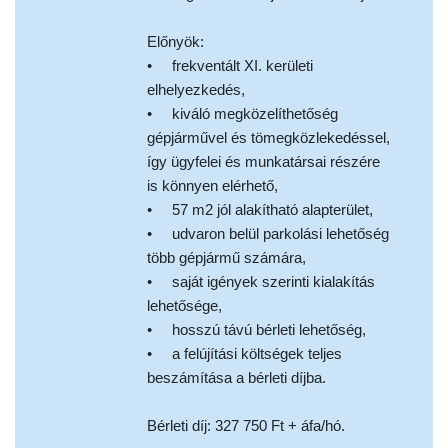
Előnyök:
• frekventált XI. kerületi
elhelyezkedés,
• kiváló megközelíthetőség
gépjárművel és tömegközlekedéssel,
így ügyfelei és munkatársai részére
is könnyen elérhető,
• 57 m2 jól alakítható alapterület,
• udvaron belül parkolási lehetőség
több gépjármű számára,
• saját igények szerinti kialakítás
lehetősége,
• hosszú távú bérleti lehetőség,
• a felújítási költségek teljes
beszámítása a bérleti díjba.
Bérleti díj: 327 750 Ft + áfa/hó.