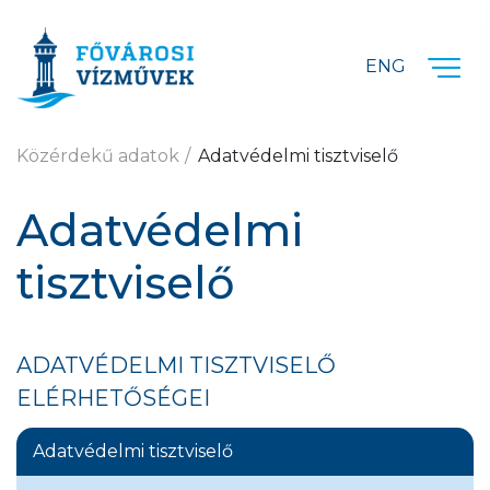
Ugrás a fő tartalomra
ENG
Közérdekű adatok
Adatvédelmi tisztviselő
Adatvédelmi
tisztviselő
ADATVÉDELMI TISZTVISELŐ
ELÉRHETŐSÉGEI
Adatvédelmi tisztviselő