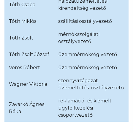
hálózatüzemeltetési
Tóth Csaba
kirendeltség vezető
Tóth Miklós
szállítási osztályvezető
mérnökszolgálati
Tóth Zsolt
osztályvezető
Tóth Zsolt József
üzemmérnökség vezető
Vörös Róbert
üzemmérnökség vezető
szennyvízágazat
Wagner Viktória
üzemeltetési osztályvezető
reklamáció- és kiemelt
Zavarkó Ágnes
ügyfélkezelési
Réka
csoportvezető