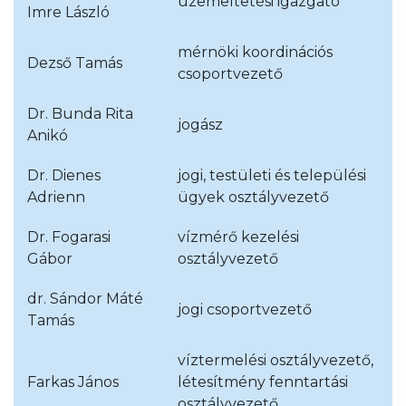
üzemeltetési igazgató
Imre László
mérnöki koordinációs
Dezső Tamás
csoportvezető
Dr. Bunda Rita
jogász
Anikó
Dr. Dienes
jogi, testületi és települési
Adrienn
ügyek osztályvezető
Dr. Fogarasi
vízmérő kezelési
Gábor
osztályvezető
dr. Sándor Máté
jogi csoportvezető
Tamás
víztermelési osztályvezető,
Farkas János
létesítmény fenntartási
osztályvezető