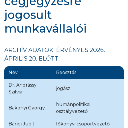
cégjegyzésre
jogosult
munkavállalói
ARCHÍV ADATOK, ÉRVÉNYES 2026.
ÁPRILIS 20. ELŐTT
Név
Beosztás
Dr. Andrássy
jogász
Szilvia
humánpolitikai
Bakonyi György
osztályvezető
Bándi Judit
főkönyvi csoportvezető