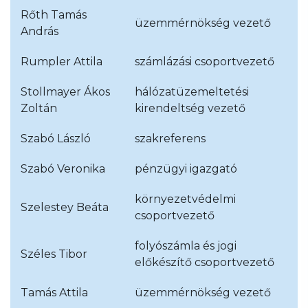
Rőth Tamás
üzemmérnökség vezető
András
Rumpler Attila
számlázási csoportvezető
Stollmayer Ákos
hálózatüzemeltetési
Zoltán
kirendeltség vezető
Szabó László
szakreferens
Szabó Veronika
pénzügyi igazgató
környezetvédelmi
Szelestey Beáta
csoportvezető
folyószámla és jogi
Széles Tibor
előkészítő csoportvezető
Tamás Attila
üzemmérnökség vezető