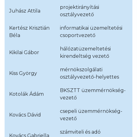
projektirányítási
Juhász Attila
osztályvezető
Kertész Krisztián
informatikai üzemeltetési
Béla
csoportvezető
hálózatüzemeltetési
Kikilai Gábor
kirendeltség vezető
mérnökszolgálati
Kiss György
osztályvezető-helyettes
BKSZTT üzemmérnökség-
Kotolák Ádám
vezető
csepeli üzemmérnökség-
Kovács Dávid
vezető
számviteli és adó
Kovács Gabriella