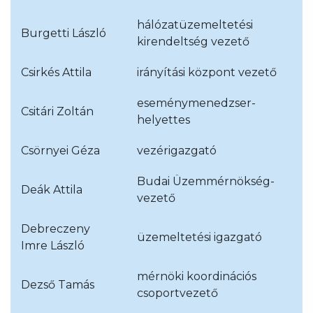
hálózatüzemeltetési
Burgetti László
kirendeltség vezető
Csirkés Attila
irányítási központ vezető
eseménymenedzser-
Csitári Zoltán
helyettes
Csörnyei Géza
vezérigazgató
Budai Üzemmérnökség-
Deák Attila
vezető
Debreczeny
üzemeltetési igazgató
Imre László
mérnöki koordinációs
Dezső Tamás
csoportvezető