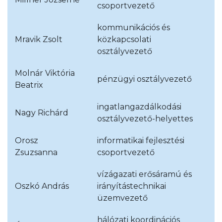
csoportvezető
kommunikációs és
Mravik Zsolt
közkapcsolati
osztályvezető
Molnár Viktória
pénzügyi osztályvezető
Beatrix
ingatlangazdálkodási
Nagy Richárd
osztályvezető-helyettes
Orosz
informatikai fejlesztési
Zsuzsanna
csoportvezető
vízágazati erősáramú és
Oszkó András
irányítástechnikai
üzemvezető
hálózati koordinációs