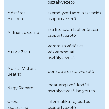
osztályvezető
Mészáros
személyzeti adminisztrációs
Melinda
csoportvezető
szállítói számlaellenőrzési
Millner Józsefné
csoportvezető
kommunikációs és
Mravik Zsolt
közkapcsolati
osztályvezető
Molnár Viktória
pénzügyi osztályvezető
Beatrix
ingatlangazdálkodási
Nagy Richárd
osztályvezető-helyettes
Orosz
informatikai fejlesztési
Zsuzsanna
csoportvezető