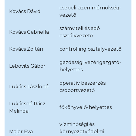
csepeli üzemmérnökség-
Kovács Dávid
vezető
számviteli és adó
Kovács Gabriella
osztályvezető
Kovács Zoltán
controlling osztályvezető
gazdasági vezérigazgató-
Lebovits Gábor
helyettes
operatív beszerzési
Lukács Lászlóné
csoportvezető
Lukácsné Rácz
főkönyvelő-helyettes
Melinda
vízminőségi és
Major Éva
környezetvédelmi