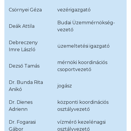
Csörnyei Géza
vezérigazgató
Budai Üzemmérnökség-
Deák Attila
vezető
Debreczeny
üzemeltetési igazgató
Imre László
mérnöki koordinációs
Dezső Tamás
csoportvezető
Dr. Bunda Rita
jogász
Anikó
Dr. Dienes
központi koordinációs
Adrienn
osztályvezető
Dr. Fogarasi
vízmérő kezelénagsi
Gábor
osztályvezető