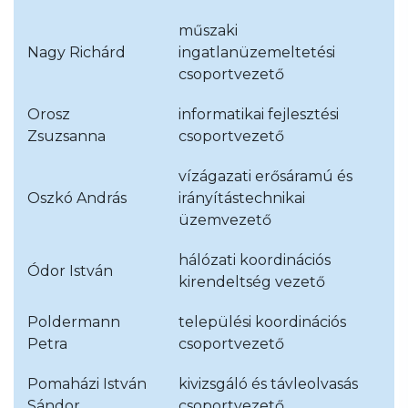
műszaki
Nagy Richárd
ingatlanüzemeltetési
csoportvezető
Orosz
informatikai fejlesztési
Zsuzsanna
csoportvezető
vízágazati erősáramú és
Oszkó András
irányítástechnikai
üzemvezető
hálózati koordinációs
Ódor István
kirendeltség vezető
Poldermann
települési koordinációs
Petra
csoportvezető
Pomaházi István
kivizsgáló és távleolvasás
Sándor
csoportvezető