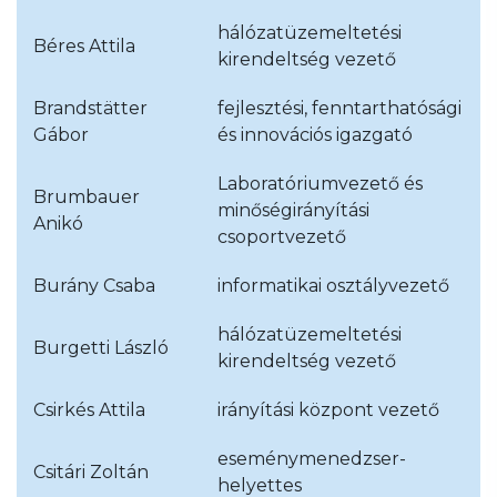
hálózatüzemeltetési
Béres Attila
kirendeltség vezető
Brandstätter
fejlesztési, fenntarthatósági
Gábor
és innovációs igazgató
Laboratóriumvezető és
Brumbauer
minőségirányítási
Anikó
csoportvezető
Burány Csaba
informatikai osztályvezető
hálózatüzemeltetési
Burgetti László
kirendeltség vezető
Csirkés Attila
irányítási központ vezető
eseménymenedzser-
Csitári Zoltán
helyettes