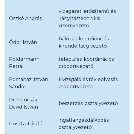
vízágazati erősáramú és
Oszkó András
irányítástechnikai
üzemvezető
hálózati koordinációs
Ódor István
kirendeltség vezető
Poldermann
települési koordinációs
Petra
csoportvezető
Pomaházi István
kivizsgáló és távleolvasás
Sándor
csoportvezető
Dr. Poncsák
beszerzési osztályvezető
Dávid István
ingatlangazdálkodási
Pusztai László
osztályvezető