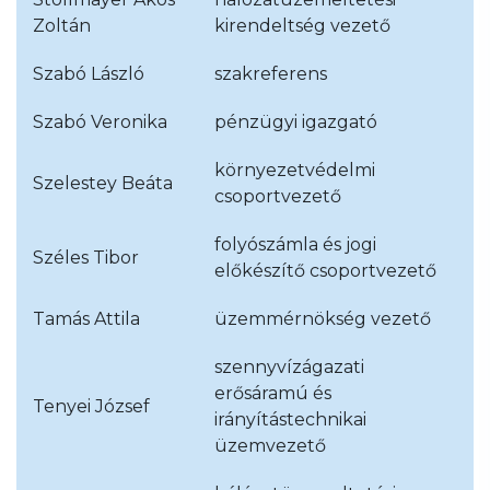
Zoltán
kirendeltség vezető
Szabó László
szakreferens
Szabó Veronika
pénzügyi igazgató
környezetvédelmi
Szelestey Beáta
csoportvezető
folyószámla és jogi
Széles Tibor
előkészítő csoportvezető
Tamás Attila
üzemmérnökség vezető
szennyvízágazati
erősáramú és
Tenyei József
irányítástechnikai
üzemvezető