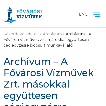
Ugrás a fő tartalomra
ENG
Közérdekű adatok
Archívum
Archívum – A
Fővárosi Vízművek Zrt. másokkal együttesen
cégjegyzésre jogosult munkavállalói
Archívum – A
Fővárosi Vízművek
Zrt. másokkal
együttesen