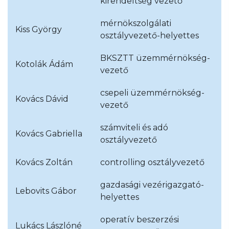
kirendeltség vezető
mérnökszolgálati
Kiss György
osztályvezető-helyettes
BKSZTT üzemmérnökség-
Kotolák Ádám
vezető
csepeli üzemmérnökség-
Kovács Dávid
vezető
számviteli és adó
Kovács Gabriella
osztályvezető
Kovács Zoltán
controlling osztályvezető
gazdasági vezérigazgató-
Lebovits Gábor
helyettes
operatív beszerzési
Lukács Lászlóné