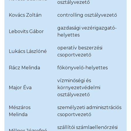
osztályvezető
Kovács Zoltán
controlling osztályvezető
gazdasági vezérigazgató-
Lebovits Gábor
helyettes
operatív beszerzési
Lukács Lászlóné
csoportvezető
Rácz Melinda
főkönyvelő-helyettes
vízminőségi és
Major Éva
környezetvédelmi
osztályvezető
Mészáros
személyzeti adminisztrációs
Melinda
csoportvezető
szállítói számlaellenőrzési
Millner Józsefné