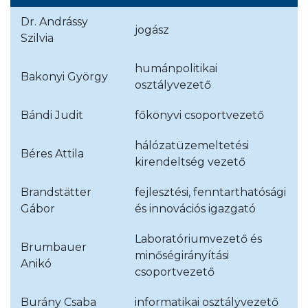
Dr. Andrássy
jogász
Szilvia
humánpolitikai
Bakonyi György
osztályvezető
Bándi Judit
főkönyvi csoportvezető
hálózatüzemeltetési
Béres Attila
kirendeltség vezető
Brandstätter
fejlesztési, fenntarthatósági
Gábor
és innovációs igazgató
Laboratóriumvezető és
Brumbauer
minőségirányítási
Anikó
csoportvezető
Burány Csaba
informatikai osztályvezető