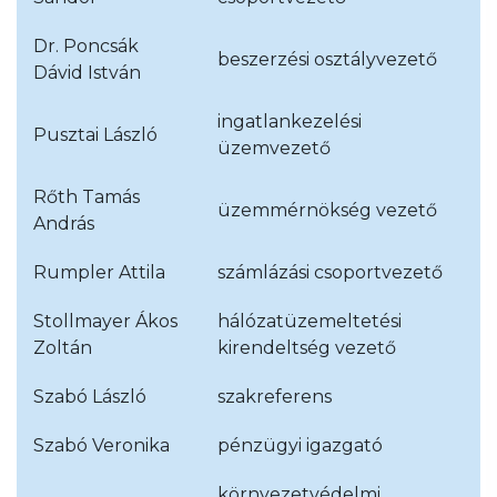
Dr. Poncsák
beszerzési osztályvezető
Dávid István
ingatlankezelési
Pusztai László
üzemvezető
Rőth Tamás
üzemmérnökség vezető
András
Rumpler Attila
számlázási csoportvezető
Stollmayer Ákos
hálózatüzemeltetési
Zoltán
kirendeltség vezető
Szabó László
szakreferens
Szabó Veronika
pénzügyi igazgató
környezetvédelmi