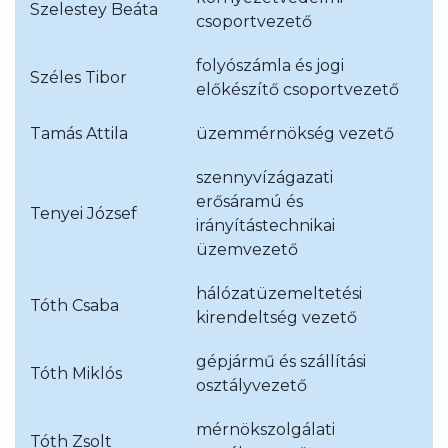
Szelestey Beáta
csoportvezető
folyószámla és jogi
Széles Tibor
előkészítő csoportvezető
Tamás Attila
üzemmérnökség vezető
szennyvízágazati
erősáramú és
Tenyei József
irányítástechnikai
üzemvezető
hálózatüzemeltetési
Tóth Csaba
kirendeltség vezető
gépjármű és szállítási
Tóth Miklós
osztályvezető
mérnökszolgálati
Tóth Zsolt