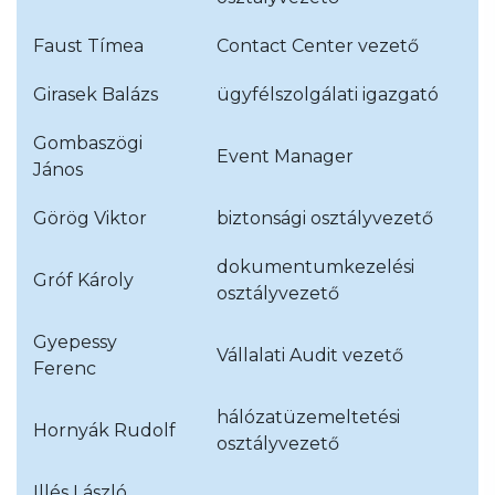
Faust Tímea
Contact Center vezető
Girasek Balázs
ügyfélszolgálati igazgató
Gombaszögi
Event Manager
János
Görög Viktor
biztonsági osztályvezető
dokumentumkezelési
Gróf Károly
osztályvezető
Gyepessy
Vállalati Audit vezető
Ferenc
hálózatüzemeltetési
Hornyák Rudolf
osztályvezető
Illés László