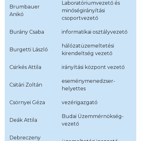
Laboratóriumvezető és
Brumbauer
minőségirányítási
Anikó
csoportvezető
Burány Csaba
informatikai osztályvezető
hálózatüzemeltetési
Burgetti László
kirendeltség vezető
Csirkés Attila
irányítási központ vezető
eseménymenedzser-
Csitári Zoltán
helyettes
Csörnyei Géza
vezérigazgató
Budai Üzemmérnökség-
Deák Attila
vezető
Debreczeny