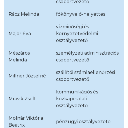
csoportvezető
Rácz Melinda
főkönyvelő-helyettes
vízminőségi és
Major Éva
környezetvédelmi
osztályvezető
Mészáros
személyzeti adminisztrációs
Melinda
csoportvezető
szállítói számlaellenőrzési
Millner Józsefné
csoportvezető
kommunikációs és
Mravik Zsolt
közkapcsolati
osztályvezető
Molnár Viktória
pénzügyi osztályvezető
Beatrix