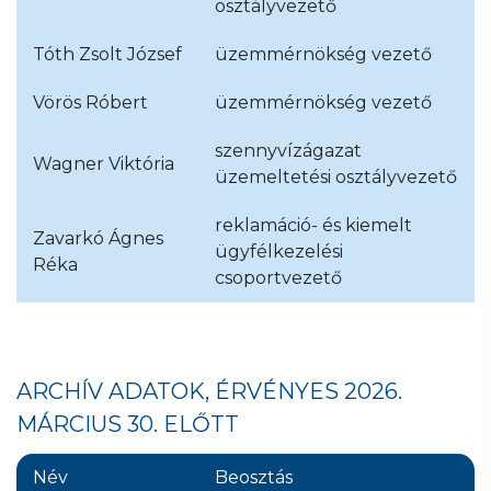
osztályvezető
Tóth Zsolt József
üzemmérnökség vezető
Vörös Róbert
üzemmérnökség vezető
szennyvízágazat
Wagner Viktória
üzemeltetési osztályvezető
reklamáció- és kiemelt
Zavarkó Ágnes
ügyfélkezelési
Réka
csoportvezető
ARCHÍV ADATOK, ÉRVÉNYES 2026.
MÁRCIUS 30. ELŐTT
Név
Beosztás