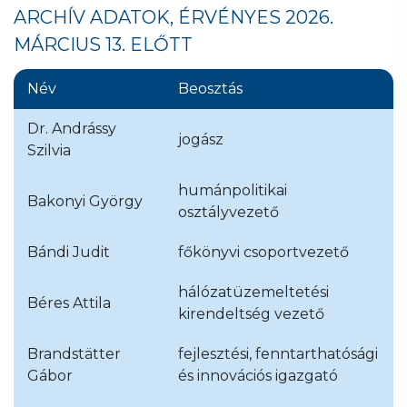
ARCHÍV ADATOK, ÉRVÉNYES 2026.
MÁRCIUS 13. ELŐTT
Név
Beosztás
Dr. Andrássy
jogász
Szilvia
humánpolitikai
Bakonyi György
osztályvezető
Bándi Judit
főkönyvi csoportvezető
hálózatüzemeltetési
Béres Attila
kirendeltség vezető
Brandstätter
fejlesztési, fenntarthatósági
Gábor
és innovációs igazgató