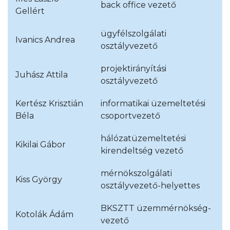
back office vezető
Gellért
ügyfélszolgálati
Ivanics Andrea
osztályvezető
projektirányítási
Juhász Attila
osztályvezető
Kertész Krisztián
informatikai üzemeltetési
Béla
csoportvezető
hálózatüzemeltetési
Kikilai Gábor
kirendeltség vezető
mérnökszolgálati
Kiss György
osztályvezető-helyettes
BKSZTT üzemmérnökség-
Kotolák Ádám
vezető