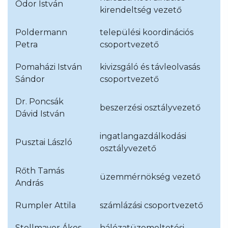
Ódor István
kirendeltség vezető
Poldermann
települési koordinációs
Petra
csoportvezető
Pomaházi István
kivizsgáló és távleolvasás
Sándor
csoportvezető
Dr. Poncsák
beszerzési osztályvezető
Dávid István
ingatlangazdálkodási
Pusztai László
osztályvezető
Rőth Tamás
üzemmérnökség vezető
András
Rumpler Attila
számlázási csoportvezető
Stollmayer Ákos
hálózatüzemeltetési