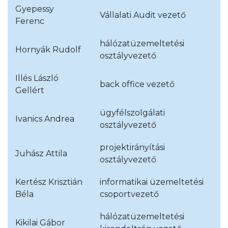
Gyepessy
Vállalati Audit vezető
Ferenc
hálózatüzemeltetési
Hornyák Rudolf
osztályvezető
Illés László
back office vezető
Gellért
ügyfélszolgálati
Ivanics Andrea
osztályvezető
projektirányítási
Juhász Attila
osztályvezető
Kertész Krisztián
informatikai üzemeltetési
Béla
csoportvezető
hálózatüzemeltetési
Kikilai Gábor