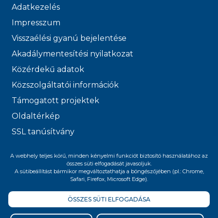
Adatkezelés
Impresszum
Visszaélési gyanú bejelentése
Akadálymentesítési nyilatkozat
Közérdekű adatok
Közszolgáltatói információk
Támogatott projektek
Oldaltérkép
SSL tanúsítvány
© 2026 FŐVÁROSI
A webhely teljes körű, minden kényelmi funkciót biztosító használatához az
összes süti elfogadását javasoljuk.
VÍZMŰVEK
A sütibeállítást bármikor megváltoztathatja a böngészőjében (pl.: Chrome,
Safari, Firefox, Microsoft Edge).
ÖSSZES SÜTI ELFOGADÁSA
Felnőttképzési nyilvántartási szám: