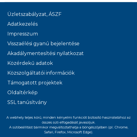
Üzletszabályzat, ÁSZF
Adatkezelés
Impresszum
Visszaélési gyanú bejelentése
Akadálymentesítési nyilatkozat
Közérdekű adatok
Közszolgáltatói információk
Támogatott projektek
Oldaltérkép
SSL tanúsítvány
© 2026 FŐVÁROSI
A webhely teljes körű, minden kényelmi funkciót biztosító használatához az
összes süti elfogadását javasoljuk.
VÍZMŰVEK
A sütibeállítást bármikor megváltoztathatja a böngészőjében (pl.: Chrome,
Safari, Firefox, Microsoft Edge).