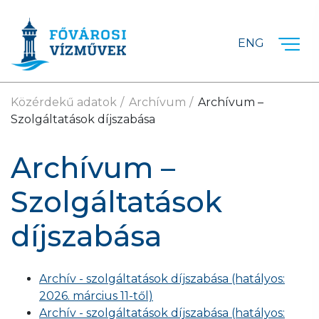
Ugrás a fő tartalomra
ENG
Közérdekű adatok
Archívum
Archívum –
Szolgáltatások díjszabása
Archívum –
Szolgáltatások
díjszabása
Archív - szolgáltatások díjszabása (hatályos:
2026. március 11-től)
Archív - szolgáltatások díjszabása (hatályos: