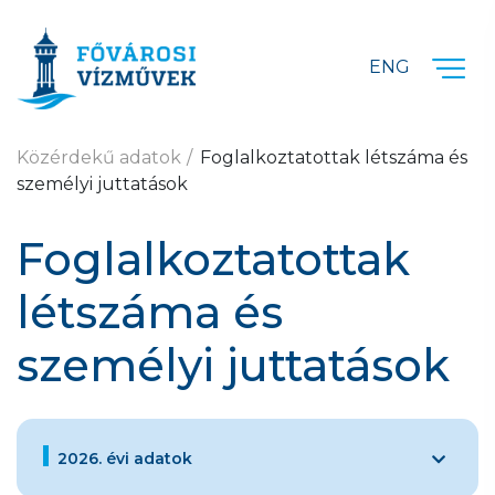
Ugrás a fő tartalomra
ENG
Közérdekű adatok
Foglalkoztatottak létszáma és
személyi juttatások
Foglalkoztatottak
létszáma és
személyi juttatások
2026. évi adatok