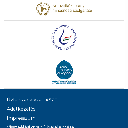
Üzletszabályzat, ÁSZF
Adatkezelés
Impresszum
Visszaélési gyanú bejelentése