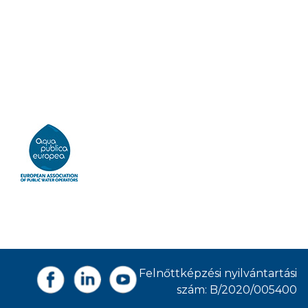
Felnőttképzési nyilvántartási
szám: B/2020/005400