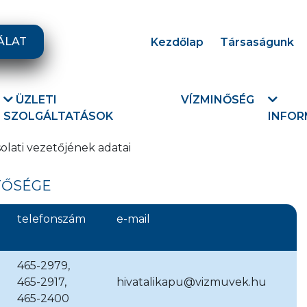
ÁLAT
Kezdőlap
Társaságunk
ÜZLETI
VÍZMINŐSÉG
SZOLGÁLTATÁSOK
INFOR
lati vezetőjének adatai
TŐSÉGE
telefonszám
e-mail
465-2979,
465-2917,
hivatalikapu@vizmuvek.hu
465-2400