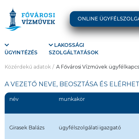
Ugrás a fő tartalomra
ONLINE ÜGYFÉLSZOLG
LAKOSSÁGI
ÜGYINTÉZÉS
SZOLGÁLTATÁSOK
Közérdekű adatok
A Fővárosi Vízművek ügyfélkapcso
A VEZETŐ NEVE, BEOSZTÁSA ÉS ELÉRHE
név
munkakör
Girasek Balázs
ügyfélszolgálati igazgató