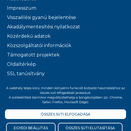
Impresszum
Visszaélési gyanú bejelentése
Akadálymentesítési nyilatkozat
Közérdekű adatok
Közszolgáltatói információk
Támogatott projektek
Oldaltérkép
SSL tanúsítvány
© 2026 FŐVÁROSI
A webhely teljes körű, minden kényelmi funkciót biztosító használatához az
összes süti elfogadását javasoljuk.
VÍZMŰVEK
A sütibeállítást bármikor megváltoztathatja a böngészőjében (pl.: Chrome,
Safari, Firefox, Microsoft Edge).
ÖSSZES SÜTI ELFOGADÁSA
Felnőttképzési nyilvántartási szám:
B/2020/005400
EGYEDI BEÁLLÍTÁS
ÖSSZES SÜTI ELUTASÍTÁSA