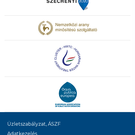
Üzletszabályzat, ÁSZF
Adatkezelés