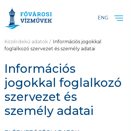
Ugrás a fő tartalomra
ENG
Közérdekű adatok
Információs jogokkal
foglalkozó szervezet és személy adatai
Információs
jogokkal foglalkozó
szervezet és
személy adatai