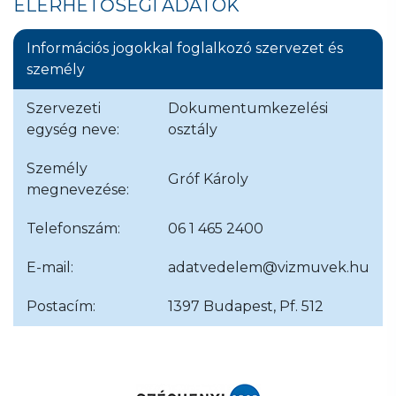
ELÉRHETŐSÉGI ADATOK
Információs jogokkal foglalkozó szervezet és
személy
Szervezeti
Dokumentumkezelési
egység neve:
osztály
Személy
Gróf Károly
megnevezése:
Telefonszám:
06 1 465 2400
E-mail:
adatvedelem@vizmuvek.hu
Postacím:
1397 Budapest, Pf. 512