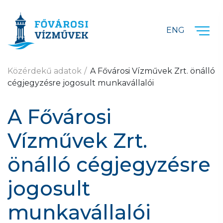
Ugrás a fő tartalomra
ENG
Közérdekű adatok
A Fővárosi Vízművek Zrt. önálló
cégjegyzésre jogosult munkavállalói
A Fővárosi
Vízművek Zrt.
önálló cégjegyzésre
jogosult
munkavállalói