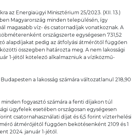
ra az Energiaügyi Minisztérium 25/2023. (XII. 13.)
ben Magyarország minden településén, így
nál magasabb víz- és csatornadíjak vonatkoznak. A
at köbméterenként országszerte egységesen 731,52
ozó alapdíjakat pedig az átfolyási átmérőtől függően
nt közötti összegben határozta meg. A nem lakossági
nuár 1-jétől kötelező alkalmazniuk a víziközmű-
j Budapesten a lakosság számára változatlanul 218,90
 minden fogyasztó számára a fenti díjakon túl
ssági ügyfelek esetében országosan egységesen
int csatornahasználati díjat és 6,5 forint vízterhelési
ási mérő átmérőjétől függően bekötésenként 2109 és 1
ent 2024. január 1-jétől.