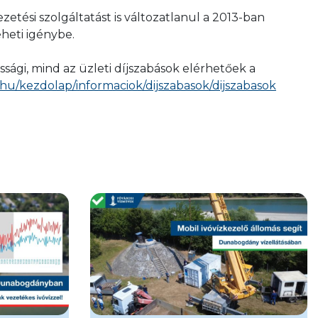
zetési szolgáltatást is változatlanul a 2013-ban
eheti igénybe.
ági, mind az üzleti díjszabások elérhetőek a
hu/kezdolap/informaciok/dijszabasok/dijszabasok