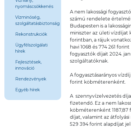
Vízhiány,
nyomáscsökkenés
A nem lakossági fogyasztók
Vízminőség,
számú rendelete értelmé
szolgáltatásbiztonság
Budapesten is a lakossági
miniszter az ületi vízdíj
Rekonstrukciók
forintban, a rájuk vonatk
Ügyfélszolgálati
havi 1068 és 774 261 fori
hírek
fogyasztók díjait 2024. ja
szolgáltatóknak.
Fejlesztések,
innováció
A fogyasztásarányos vízdí
Rendezvények
forint köbméterenként.
Egyéb hírek
A szennyvízelvezetés díja
fizetendő. Ez a nem lako
köbméterenként 1187,87 for
díjat, valamint az átfoly
529 394 forint alapdíjat jel