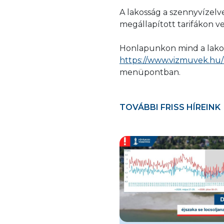
A lakosság a szennyvízelve
megállapított tarifákon v
Honlapunkon mind a lakoss
https://www.vizmuvek.hu/
menüpontban.
TOVÁBBI FRISS HÍREINK