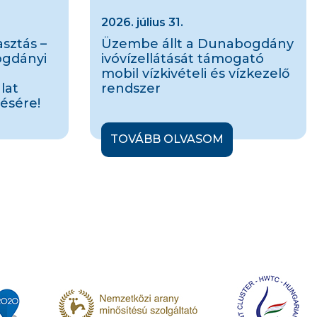
2026. július 31.
sztás –
Üzembe állt a Dunabogdány
ogdányi
ivóvízellátását támogató
mobil vízkivételi és vízkezelő
lat
rendszer
ésére!
TOVÁBB OLVASOM