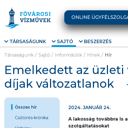
Ugrás a fő tartalomra
ONLINE ÜGYFÉLSZOLG
TÁRSASÁGUNK
SAJTÓ
BESZERZÉS
Társaságunk
Sajtó
Információk
Hírek
Hír
Emelkedett az üzleti v
díjak változatlanok
Összes hír
2024. JANUÁR 24.
Csőtörés-krónika
A lakosság továbbra is 
szolgáltatásokat