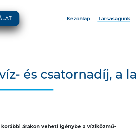
ÁLAT
Kezdőlap
Társaságunk
íz- és csatornadíj, a l
a korábbi árakon veheti igénybe a víziközmű-