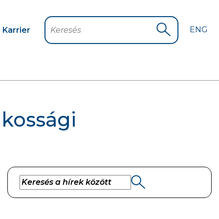
ENG
Karrier
Keresés
Keresés indítá
akossági