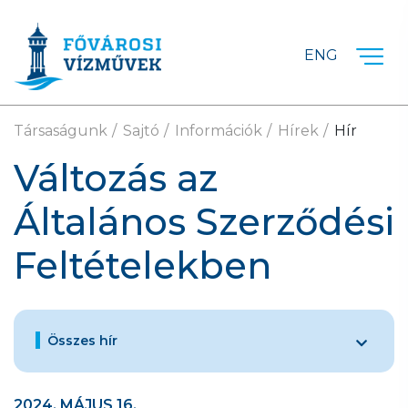
Ugrás a fő tartalomra
ENG
Társaságunk
Sajtó
Információk
Hírek
Hír
Változás az
Általános Szerződési
Feltételekben
Összes hír
2024. MÁJUS 16.