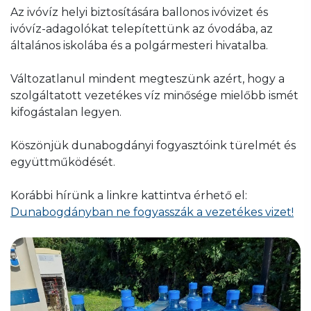
Az ivóvíz helyi biztosítására ballonos ivóvizet és
ivóvíz-adagolókat telepítettünk az óvodába, az
általános iskolába és a polgármesteri hivatalba.
Változatlanul mindent megteszünk azért, hogy a
szolgáltatott vezetékes víz minősége mielőbb ismét
kifogástalan legyen.
Köszönjük dunabogdányi fogyasztóink türelmét és
együttműködését.
Korábbi hírünk a linkre kattintva érhető el:
Dunabogdányban ne fogyasszák a vezetékes vizet!