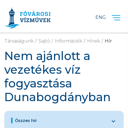
Ugrás a fő tartalomra
ENG
Társaságunk
Sajtó
Információk
Hírek
Hír
Nem ajánlott a
vezetékes víz
fogyasztása
Dunabogdányban
Összes hír