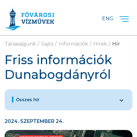
Ugrás a fő tartalomra
ENG
Társaságunk
Sajtó
Információk
Hírek
Hír
Friss információk
Dunabogdányról
Összes hír
2024. SZEPTEMBER 24.