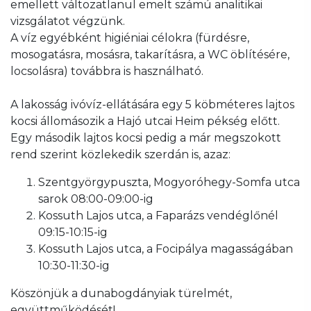
emellett változatlanul emelt számú analitikai
vizsgálatot végzünk.
A víz egyébként higiéniai célokra (fürdésre,
mosogatásra, mosásra, takarításra, a WC öblítésére,
locsolásra) továbbra is használható.
A lakosság ivóvíz-ellátására egy 5 köbméteres lajtos
kocsi állomásozik a Hajó utcai Heim pékség előtt.
Egy második lajtos kocsi pedig a már megszokott
rend szerint közlekedik szerdán is, azaz:
Szentgyörgypuszta, Mogyoróhegy-Somfa utca
sarok 08:00-09:00-ig
Kossuth Lajos utca, a Faparázs vendéglőnél
09:15-10:15-ig
Kossuth Lajos utca, a Focipálya magasságában
10:30-11:30-ig
Köszönjük a dunabogdányiak türelmét,
együttműködését!