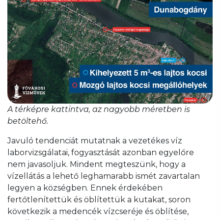
A térképre kattintva, az nagyobb méretben is
betöltehő.
Javuló tendenciát mutatnak a vezetékes víz
laborvizsgálatai, fogyasztását azonban egyelőre
nem javasoljuk. Mindent megteszünk, hogy a
vízellátás a lehető leghamarabb ismét zavartalan
legyen a községben. Ennek érdekében
fertőtlenítettük és öblítettük a kutakat, soron
következik a medencék vízcseréje és öblítése,