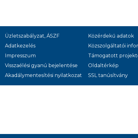
Üzletszabályzat, ÁSZF
Közérdekű adatok
Adatkezelés
Közszolgáltatói inf
Impresszum
Támogatott projekt
Visszaélési gyanú bejelentése
Oldaltérkép
Akadálymentesítési nyilatkozat
SSL tanúsítvány