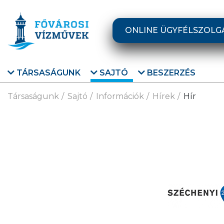
Ugrás a fő tartalomra
ONLINE ÜGYFÉLSZOLG
TÁRSASÁGUNK
SAJTÓ
BESZERZÉS
Társaságunk
Sajtó
Információk
Hírek
Hír