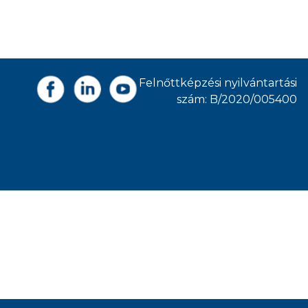
Felnőttképzési nyilvántartási
szám: B/2020/005400