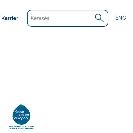
ENG
Karrier
Keresés
Keresés indítá