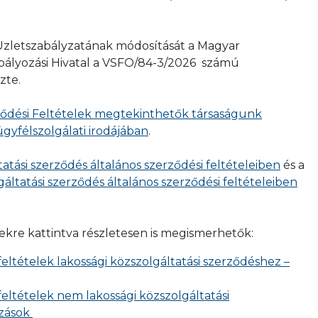
 Üzletszabályzatának módosítását a Magyar
bályozási Hivatal a VSFO/84-3/2026 számú
zte.
rződési Feltételek megtekinthetők társaságunk
ügyfélszolgálati irodájában
.
atási szerződés általános szerződési feltételeiben
és a
áltatási szerződés általános szerződési feltételeiben
kekre kattintva részletesen is megismerhetők:
feltételek lakossági közszolgáltatási szerződéshez –
feltételek nem lakossági közszolgáltatási
ozások