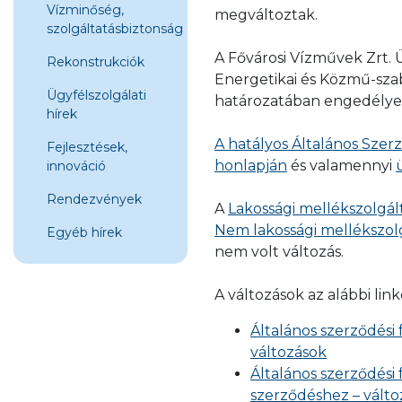
Vízminőség,
megváltoztak.
szolgáltatásbiztonság
A Fővárosi Vízművek Zrt.
Rekonstrukciók
Energetikai és Közmű-sza
Ügyfélszolgálati
határozatában engedélye
hírek
A hatályos Általános Sze
Fejlesztések,
honlapján
és valamennyi
innováció
Rendezvények
A
Lakossági mellékszolgált
Nem lakossági mellékszolg
Egyéb hírek
nem volt változás.
A változások az alábbi lin
Általános szerződési 
változások
Általános szerződési 
szerződéshez – vált