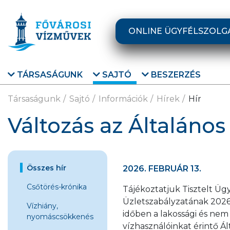
Ugrás a fő tartalomra
ONLINE ÜGYFÉLSZOLG
TÁRSASÁGUNK
SAJTÓ
BESZERZÉS
Társaságunk
Sajtó
Információk
Hírek
Hír
Változás az Általános
Összes hír
2026. FEBRUÁR 13.
Csőtörés-krónika
Tájékoztatjuk Tisztelt Üg
Üzletszabályzatának 2026.
Vízhiány,
időben a lakossági és nem 
nyomáscsökkenés
vízhasználóinkat érintő Ál