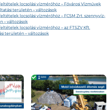
 feltételek locsolási vízmérőhöz – Fővárosi Vízművek
ltatási területén – változások
feltételek locsolási vízmérőhöz – FCSM Zrt. szennyvíz-
én – változások
feltételek locsolási vízmérőhöz – az FTSZV Kft.
si területén – változások