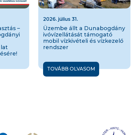
2026. július 31.
sztás –
Üzembe állt a Dunabogdány
ogdányi
ivóvízellátását támogató
mobil vízkivételi és vízkezelő
lat
rendszer
ésére!
TOVÁBB OLVASOM