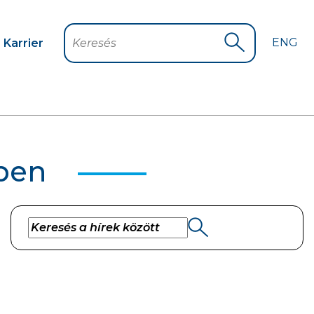
ENG
Karrier
Keresés
Keresés indítá
kben