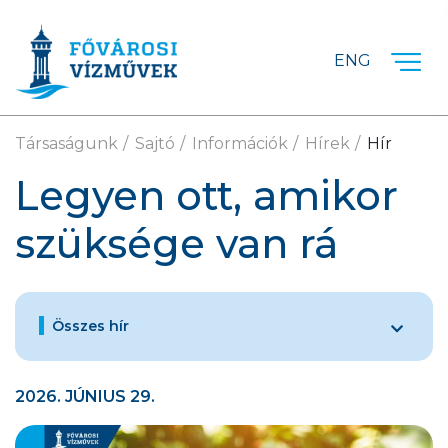
Ugrás a fő tartalomra
ENG
Társaságunk
Sajtó
Információk
Hírek
Hír
Legyen ott, amikor
szüksége van rá
Összes hír
2026. JÚNIUS 29.