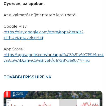
Gyorsan, az appban.
Az alkalmazás díjmentesen letölthető:
Google Play:
https://play.google.com/store/apps/details?
id=hu.vizmuvek.prod
App Store:
https://apps.apple.com/hu/app/f%C5%91v%C3%A1rosi-
v%C3%ADzm%C5%B1vek/id6758756907?l=hu
TOVÁBBI FRISS HÍREINK