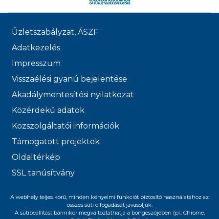
Üzletszabályzat, ÁSZF
Adatkezelés
Impresszum
Visszaélési gyanú bejelentése
Akadálymentesítési nyilatkozat
Közérdekű adatok
Közszolgáltatói információk
Támogatott projektek
Oldaltérkép
SSL tanúsítvány
© 2026 FŐVÁROSI
A webhely teljes körű, minden kényelmi funkciót biztosító használatához az
összes süti elfogadását javasoljuk.
VÍZMŰVEK
A sütibeállítást bármikor megváltoztathatja a böngészőjében (pl.: Chrome,