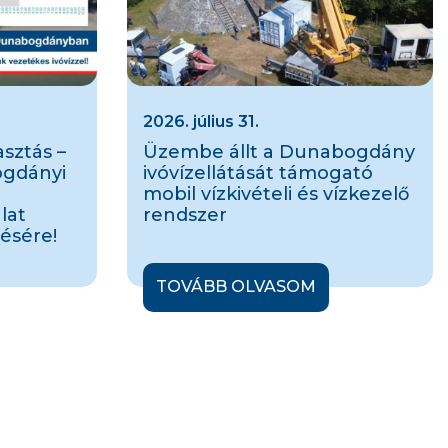
2026. július 31.
sztás –
Üzembe állt a Dunabogdány
ogdányi
ivóvízellátását támogató
mobil vízkivételi és vízkezelő
lat
rendszer
ésére!
TOVÁBB OLVASOM