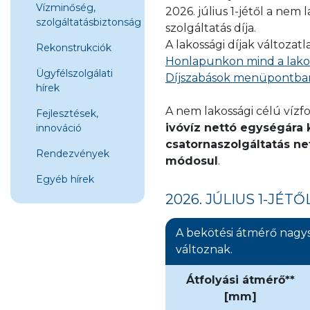
Vízminőség,
2026. július 1-jétől a nem
szolgáltatásbiztonság
szolgáltatás díja.
A lakossági díjak változa
Rekonstrukciók
Honlapunkon mind a lakoss
Ügyfélszolgálati
Díjszabások menüpontban, 
hírek
A nem lakossági célú vízfo
Fejlesztések,
ivóvíz nettó egységára 
innováció
csatornaszolgáltatás n
Rendezvények
módosul
.
Egyéb hírek
2026. JÚLIUS 1-JÉ
A bekötési átmérő nagys
változnak.
Átfolyási átmérő**
[mm]