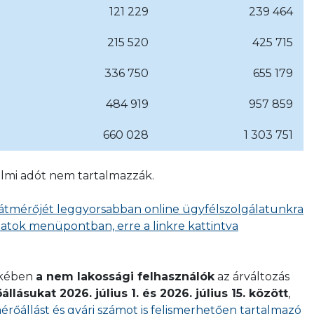
121 229
239 464
215 520
425 715
336 750
655 179
484 919
957 859
660 028
1 303 751
galmi adót nem tartalmazzák.
átmérőjét leggyorsabban online ügyfélszolgálatunkra
atok menüpontban, erre a linkre kattintva
ekében
a nem lakossági felhasználók
az árváltozás
llásukat 2026. július 1. és 2026. július 15. között
,
érőállást és gyári számot is felismerhetően tartalmazó