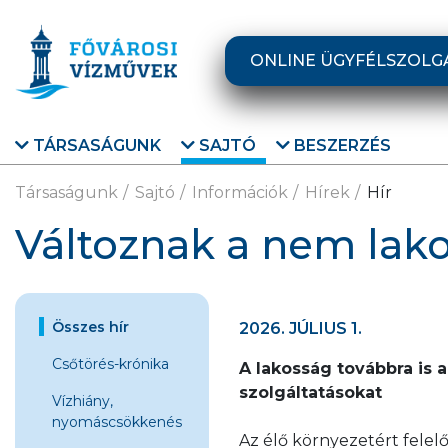
Ugrás a fő tartalomra
ONLINE ÜGYFÉLSZOLG
TÁRSASÁGUNK
SAJTÓ
BESZERZÉS
Társaságunk
Sajtó
Információk
Hírek
Hír
Változnak a nem lako
Összes hír
2026. JÚLIUS 1.
Csőtörés-krónika
A lakosság továbbra is 
szolgáltatásokat
Vízhiány,
nyomáscsökkenés
Az élő környezetért felelő