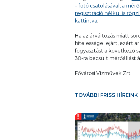
– fotó csatolásával, a mér
regisztráció nélkül is rög
kattintva
.
Ha az árváltozás miatt sor
hitelessége lejárt, ezért 
fogyasztást a következő s
30-ra becsült mérőállást á
Fővárosi Vízművek Zrt.
TOVÁBBI FRISS HÍREINK