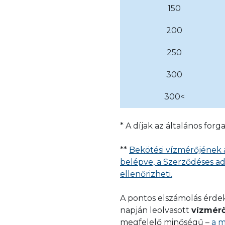
150
200
250
300
300<
* A díjak az általános for
**
Bekötési vízmérőjének 
belépve, a Szerződéses ad
ellenőrizheti.
A pontos elszámolás érd
napján leolvasott
vízmérőá
megfelelő minőségű –
a m