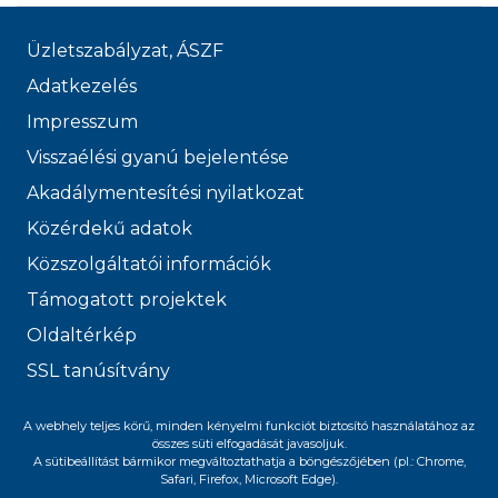
Üzletszabályzat, ÁSZF
Adatkezelés
Impresszum
Visszaélési gyanú bejelentése
Akadálymentesítési nyilatkozat
Közérdekű adatok
Közszolgáltatói információk
Támogatott projektek
Oldaltérkép
SSL tanúsítvány
© 2026 FŐVÁROSI
A webhely teljes körű, minden kényelmi funkciót biztosító használatához az
összes süti elfogadását javasoljuk.
VÍZMŰVEK
A sütibeállítást bármikor megváltoztathatja a böngészőjében (pl.: Chrome,
Safari, Firefox, Microsoft Edge).