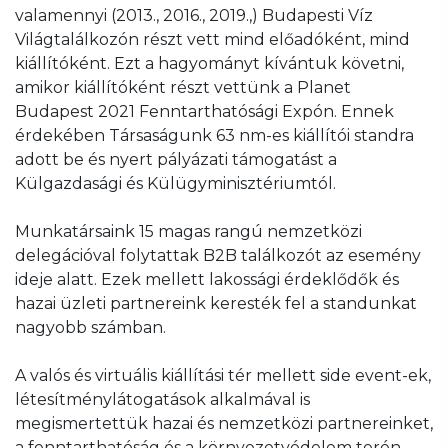
valamennyi (2013., 2016., 2019.,) Budapesti Víz
Világtalálkozón részt vett mind előadóként, mind
kiállítóként. Ezt a hagyományt kívántuk követni,
amikor kiállítóként részt vettünk a Planet
Budapest 2021 Fenntarthatósági Expón. Ennek
érdekében Társaságunk 63 nm-es kiállítói standra
adott be és nyert pályázati támogatást a
Külgazdasági és Külügyminisztériumtól.
Munkatársaink 15 magas rangú nemzetközi
delegációval folytattak B2B találkozót az esemény
ideje alatt. Ezek mellett lakossági érdeklődők és
hazai üzleti partnereink keresték fel a standunkat
nagyobb számban.
A valós és virtuális kiállítási tér mellett side event-ek,
létesítménylátogatások alkalmával is
megismertettük hazai és nemzetközi partnereinket,
a fenntarthatóság és a környezetvédelem terén