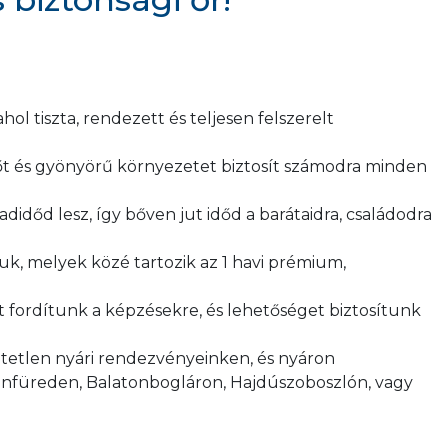
ahol tiszta, rendezett és teljesen felszerelt
gőt és gyönyörű környezetet biztosít számodra minden
dőd lesz, így bőven jut időd a barátaidra, családodra
ljuk, melyek közé tartozik az 1 havi prémium,
 fordítunk a képzésekre, és lehetőséget biztosítunk
ötetlen nyári rendezvényeinken, és nyáron
tonfüreden, Balatonbogláron, Hajdúszoboszlón, vagy