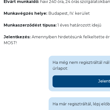
Elvárt munkaidő:
havi 240 óra, 24 órás szolgálatokba
Munkavégzés helye:
Budapest, IV. kerület
Munkaszerződést típusa:
1 éves határozott idejű
Jelentkezés:
Amennyiben hirdetésünk felkeltette érd
MOST!
Ha még nem regisztráltál nálu
űrlapot:
Jelen
Ha már regisztráltál, lépj elő