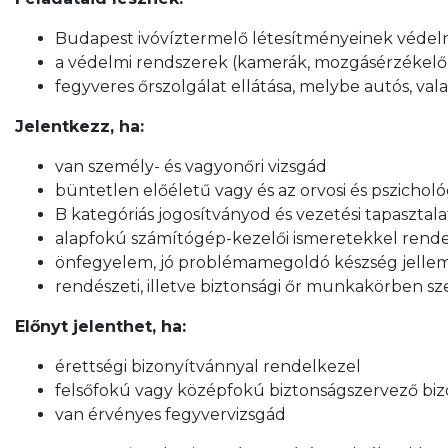
Budapest ivóvíztermelő létesítményeinek véde
a védelmi rendszerek (kamerák, mozgásérzékelők
fegyveres őrszolgálat ellátása, melybe autós, vala
Jelentkezz, ha:
van személy- és vagyonőri vizsgád
büntetlen előéletű vagy és az orvosi és pszicholó
B kategóriás jogosítványod és vezetési tapasztal
alapfokú számítógép-kezelői ismeretekkel rend
önfegyelem, jó problémamegoldó készség jelle
rendészeti, illetve biztonsági őr munkakörben sz
Előnyt jelenthet, ha:
érettségi bizonyítvánnyal rendelkezel
felsőfokú vagy középfokú biztonságszervező biz
van érvényes fegyvervizsgád