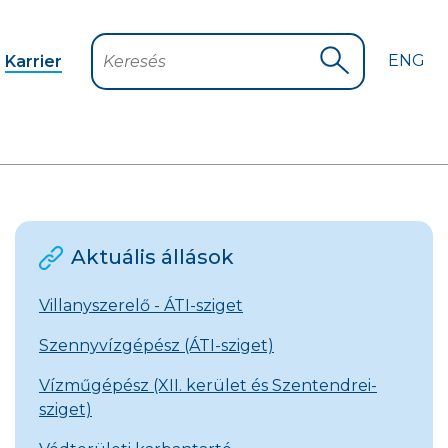
ENG
Karrier
Keresés
Keresés indítá
Aktuális állások
Villanyszerelő - ÁTI-sziget
Szennyvízgépész (ÁTI-sziget)
Vízműgépész (XII. kerület és Szentendrei-
sziget)