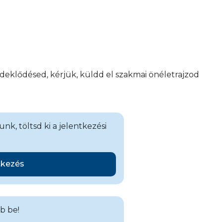
n
eklődésed, kérjük, küldd el szakmai önéletrajzod
nk, töltsd ki a jelentkezési
tkezés
bb be!