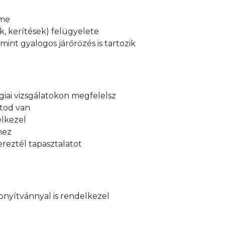
lme
, kerítések) felügyelete
mint gyalogos járőrözés is tartozik
giai vizsgálatokon megfelelsz
atod van
elkezel
mez
ereztél tapasztalatot
onyítvánnyal is rendelkezel