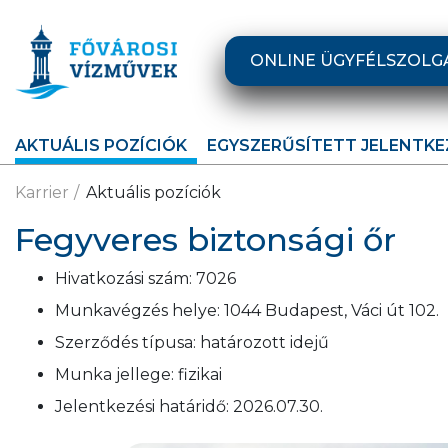
Ugrás a fő tartalomra
ONLINE ÜGYFÉLSZOLG
AKTUÁLIS POZÍCIÓK
EGYSZERŰSÍTETT JELENTKE
Karrier
Aktuális pozíciók
Fegyveres biztonsági őr
Hivatkozási szám:
7026
Munkavégzés helye:
1044 Budapest, Váci út 102.
Szerződés típusa:
határozott idejű
Munka jellege:
fizikai
Jelentkezési határidő:
2026.07.30.