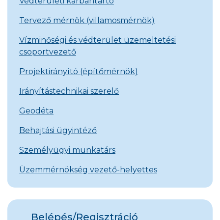
Védterületi karbantartó
Tervező mérnök (villamosmérnök)
Vízminőségi és védterület üzemeltetési
csoportvezető
Projektirányító (építőmérnök)
Irányítástechnikai szerelő
Geodéta
Behajtási ügyintéző
Személyügyi munkatárs
Üzemmérnökség vezető-helyettes
Belépés/Regisztráció