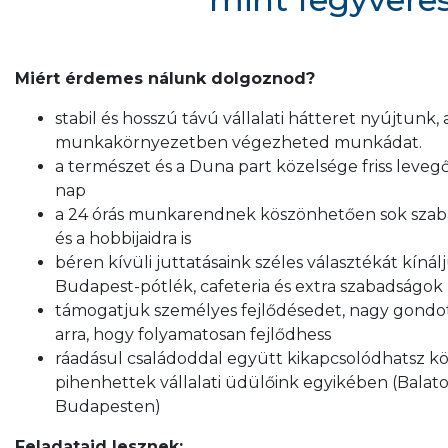
Miért érdemes nálunk dolgoznod?
stabil és hosszú távú vállalati hátteret nyújtunk, 
munkakörnyezetben végezheted munkádat.
a természet és a Duna part közelsége friss leve
nap
a 24 órás munkarendnek köszönhetően sok szabadi
és a hobbijaidra is
béren kívüli juttatásaink széles választékát kíná
Budapest-pótlék, cafeteria és extra szabadságok
támogatjuk személyes fejlődésedet, nagy gondot
arra, hogy folyamatosan fejlődhess
ráadásul családoddal együtt kikapcsolódhatsz k
pihenhettek vállalati üdülőink egyikében (Bala
Budapesten)
Feladataid lesznek: