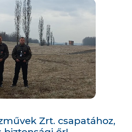
ízművek Zrt. csapatához,
 biztonsági őr!