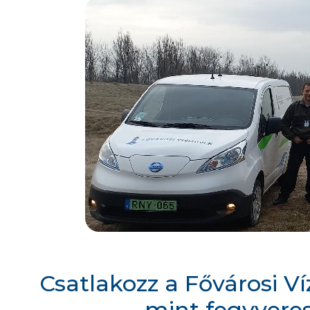
Csatlakozz a Fővárosi V
mint fegyveres