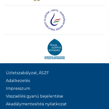
Üzletszabályzat, ÁSZF
Adatkezelés
Impresszum
Visszaélési gyanú bejelentése
Akadálymentesítési nyilatkozat