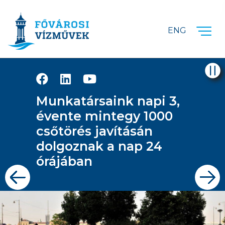
Ugrás a fő tartalomra
ENG
Munkatársaink napi 3,
évente mintegy 1000
csőtörés javításán
dolgoznak a nap 24
órájában