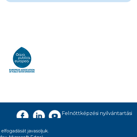
Felnőttképzési nyilvántartási
szám: B/2020/005400
elfogadását javasoljuk.