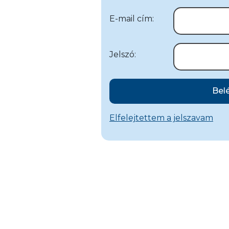
E-mail cím:
Jelszó:
Bel
Elfelejtettem a jelszavam