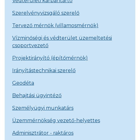
Védterületi karbantartó
Szerelvényvizsgáló szerelő
Tervező mérnök (villamosmérnök)
Vízminőségi és védterület üzemeltetési
csoportvezető
Projektirányító (építőmérnök)
Irányítástechnikai szerelő
Geodéta
Behajtási ügyintéző
Személyügyi munkatárs
Üzemmérnökség vezető-helyettes
Adminisztrátor - raktáros