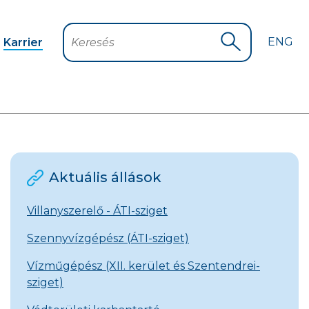
ENG
Karrier
Keresés
Keresés indítá
Aktuális állások
Villanyszerelő - ÁTI-sziget
Szennyvízgépész (ÁTI-sziget)
Vízműgépész (XII. kerület és Szentendrei-
sziget)