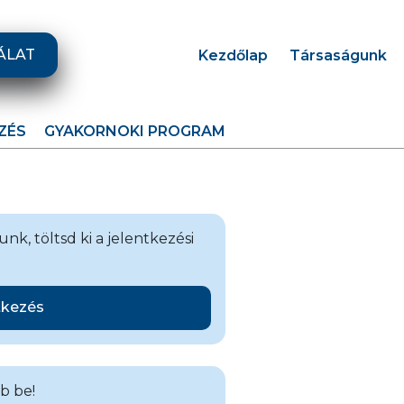
ÁLAT
Kezdőlap
Társaságunk
ZÉS
GYAKORNOKI PROGRAM
nk, töltsd ki a jelentkezési
tkezés
bb be!