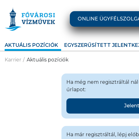
Ugrás a fő tartalomra
ONLINE ÜGYFÉLSZOLG
AKTUÁLIS POZÍCIÓK
EGYSZERŰSÍTETT JELENTKE
Karrier
Aktuális pozíciók
Ha még nem regisztráltál nálu
űrlapot:
Jelen
Ha már regisztráltál, lépj elő