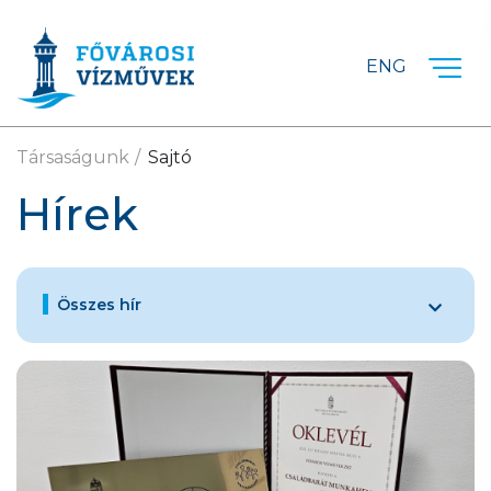
Ugrás a fő tartalomra
ENG
Társaságunk
Sajtó
Hírek
Összes hír