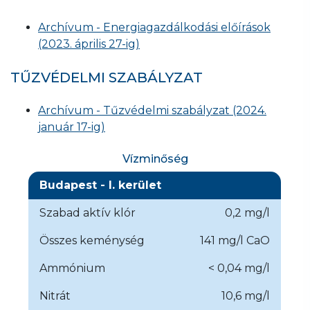
Archívum - Energiagazdálkodási előírások
(2023. április 27-ig)
TŰZVÉDELMI SZABÁLYZAT
Archívum - Tűzvédelmi szabályzat (2024.
január 17-ig)
Vízminőség
Budapest - I. kerület
Szabad aktív klór
0,2 mg/l
Összes keménység
141 mg/l CaO
Ammónium
< 0,04 mg/l
Nitrát
10,6 mg/l