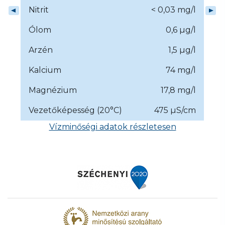
Nitrit
< 0,03 mg/l
Ólom
0,6 µg/l
Arzén
1,5 µg/l
Kalcium
74 mg/l
Magnézium
17,8 mg/l
Vezetőképesség (20°C)
475 µS/cm
Vízminőségi adatok részletesen